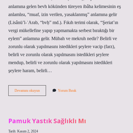
anlamına gelen bevh kökünden türeyen ibâha kelimesinin eş
anlamlısı, “muaf, izin verilen, yasaklanmış” anlamına gelir
(Lisânü’l-ʿArab, “bvḥ” md.). Fıkıh terimi olarak, “Şeriat’ın
vergi mükellefine yapıp yapmamakta serbest bıraktığı bir
eylem” anlamına gelir. Mübah ve mekruh nedir? Belirli ve
zorunlu olarak yapılmasını istedikleri şeylere vacip (farz),
belirli ve zorunlu olarak yapılmasını istedikleri şeylere
mendup, belirli ve zorunlu olarak yapılmasını istedikleri
şeylere haram, belirli…
Mübaha
Devamını okuyun
Yorum Bırak
Yakın
Anlamda
Kullanılan
Kelime
Nedir
Pamuk Yastık Sağlıklı Mı
Tarih: Kasım 2, 2024