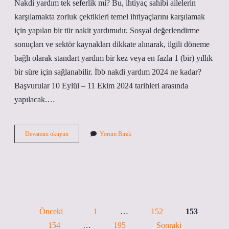
Nakdi yardım tek seferlik mi? Bu, ihtiyaç sahibi ailelerin
karşılamakta zorluk çektikleri temel ihtiyaçlarını karşılamak
için yapılan bir tür nakit yardımıdır. Sosyal değerlendirme
sonuçları ve sektör kaynakları dikkate alınarak, ilgili döneme
bağlı olarak standart yardım bir kez veya en fazla 1 (bir) yıllık
bir süre için sağlanabilir. İbb nakdi yardım 2024 ne kadar?
Başvurular 10 Eylül – 11 Ekim 2024 tarihleri ​​arasında
yapılacak.…
İBb
Devamını okuyun
Yorum Bırak
Nakdi
Destek
Tek
Seferlik
Mi
Yazı
Önceki
1
…
152
153
sayfalaması
154
…
195
Sonraki