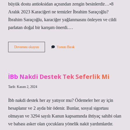
büyük dostu antioksidan açısından zengin besinlerdir…•8
Aralık 2023 Karaciğeri ne temizler İbrahim Saraçoğlu?
İbrahim Saraçoğlu, karaciğer yağlanmasını önleyen ve cildi
parlatan doğal bir karışım önerdi.…
Doğal
Devamını okuyun
Yorum Bırak
Yollarla
Karaciğer
Temizliği
Nasıl
Yapılır
İBb Nakdi Destek Tek Seferlik Mi
Tarih: Kasım 2, 2024
İbb nakdi destek her ay yatıyor mu? Ödemeler her ay için
hesaplanır ve 2 ayda bir ödenir. Bunlar, sosyal sigortası
olmayan ve 3294 sayılı Kanun kapsamında ihtiyaç sahibi olan
ve babası asker olan çocuklara yönelik nakit yardımlardır.