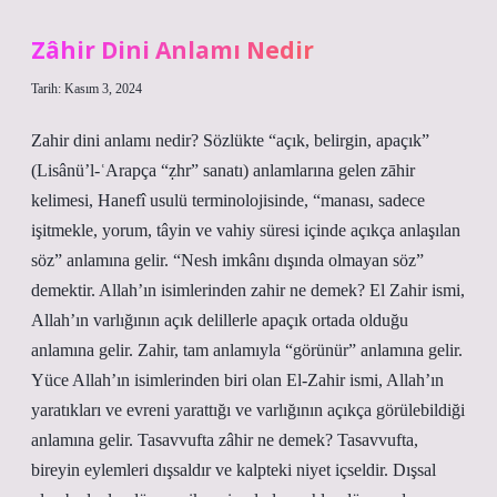
Zâhir Dini Anlamı Nedir
Tarih: Kasım 3, 2024
Zahir dini anlamı nedir? Sözlükte “açık, belirgin, apaçık”
(Lisânü’l-ʿArapça “ẓhr” sanatı) anlamlarına gelen zāhir
kelimesi, Hanefî usulü terminolojisinde, “manası, sadece
işitmekle, yorum, tâyin ve vahiy süresi içinde açıkça anlaşılan
söz” anlamına gelir. “Nesh imkânı dışında olmayan söz”
demektir. Allah’ın isimlerinden zahir ne demek? El Zahir ismi,
Allah’ın varlığının açık delillerle apaçık ortada olduğu
anlamına gelir. Zahir, tam anlamıyla “görünür” anlamına gelir.
Yüce Allah’ın isimlerinden biri olan El-Zahir ismi, Allah’ın
yaratıkları ve evreni yarattığı ve varlığının açıkça görülebildiği
anlamına gelir. Tasavvufta zâhir ne demek? Tasavvufta,
bireyin eylemleri dışsaldır ve kalpteki niyet içseldir. Dışsal