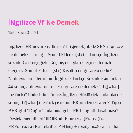
Sürülen
Limon
Neye
Iyi
İNgilizce Vf Ne Demek
Gelir
Tarih: Kasım 3, 2024
İngilizce FR neyin kısaltması? fr (gerçek) ifade SFX ingilizce
ne demek? Tureng – Sound Effects (sfx) – Türkçe İngilizce
sözlük. Geçmişi gizle Geçmiş detayları Geçmişi temizle
Geçmiş: Sound Effects (sfx) Kısaltma ingilizcesi nedir?
“abbreviation” teriminin İngilizce Türkçe Sözlükte anlamları:
44 sonuç abbreviation i. TF ingilizce ne demek? “tf ([what]
the fuck)” ifadesinin Türkçe-İngilizce Sözlükteki anlamları: 2
sonuç tf ([what] the fuck) exclam. FR ne demek argo? Tıpkı
BFR gibi “Doğru” anlamına gelir. FR hangi dil kısaltması?
Desteklenen dillerDilDilKoduFransızca (Fransa)fr-
FRFransızca (Kanada)fr-CAHintçeHırvatçahr46 satır daha