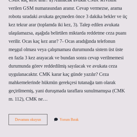
verilen GSM numarasından aranır. Cevap vermezse, arama
robotu sıradaki avukata geçmeden önce 3 dakika bekler ve üç
kez tekrar arar (toplamda iki kez, 3). Talep edilen avukata
ulaşılamazsa, aşağıda belirtilen miktarda reddetme ceza puanı
verilir. Ocas kaç kez arar? 7- Ocas aradığında telefonun
meşgul olması veya çalışmaması durumunda sistem üst üste
en fazla 3 kez arayacak ve bundan sonra cevap verilmemesi
durumunda görev reddedilmiş sayılacak ve avukata ceza
uygulanacaktır. CMK karar kaç günde yazılır? Ceza
mahkemelerinde hükmün gerekçesi tutanağa tam olarak
geçirilmemiş, yani duruşmada taraflara sunulmamışsa (CMK
m. 112), CMK ne…
Cmk
Devamını okuyun
Yorum Bırak
Kaç
Kez
Arar