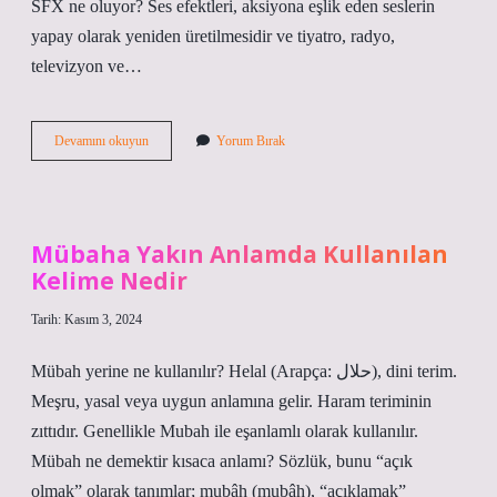
SFX ne oluyor? Ses efektleri, aksiyona eşlik eden seslerin
yapay olarak yeniden üretilmesidir ve tiyatro, radyo,
televizyon ve…
İNgilizce
Devamını okuyun
Yorum Bırak
Vf
Ne
Demek
Mübaha Yakın Anlamda Kullanılan
Kelime Nedir
Tarih: Kasım 3, 2024
Mübah yerine ne kullanılır? Helal (Arapça: حلال), dini terim.
Meşru, yasal veya uygun anlamına gelir. Haram teriminin
zıttıdır. Genellikle Mubah ile eşanlamlı olarak kullanılır.
Mübah ne demektir kısaca anlamı? Sözlük, bunu “açık
olmak” olarak tanımlar; mubâh (mubâh), “açıklamak”