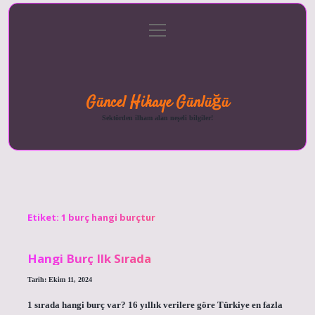
menüyü
Anasayfa
Gizlilik
Yasal
Hakkımızda
aç
Politikası
Uyarı
Güncel Hikaye Günlüğü
Sektörden ilham alan neşeli bilgiler!
Etiket:
1 burç hangi burçtur
Hangi Burç Ilk Sırada
Tarih: Ekim 11, 2024
1 sırada hangi burç var? 16 yıllık verilere göre Türkiye en fazla