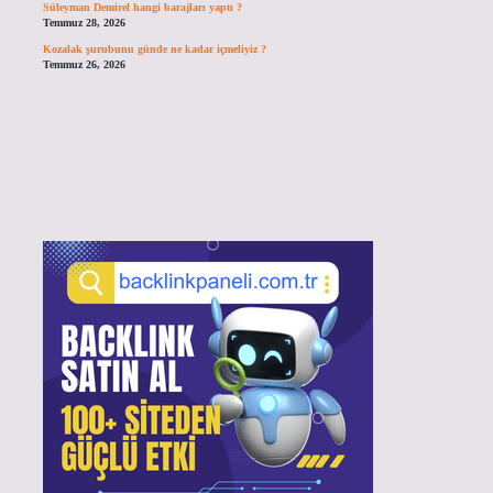
Süleyman Demirel hangi barajları yaptı ?
Temmuz 28, 2026
Kozalak şurubunu günde ne kadar içmeliyiz ?
Temmuz 26, 2026