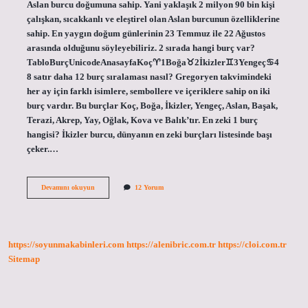
Aslan burcu doğumuna sahip. Yani yaklaşık 2 milyon 90 bin kişi
çalışkan, sıcakkanlı ve eleştirel olan Aslan burcunun özelliklerine
sahip. En yaygın doğum günlerinin 23 Temmuz ile 22 Ağustos
arasında olduğunu söyleyebiliriz. 2 sırada hangi burç var?
TabloBurçUnicodeAnasayfaKoç♈︎1Boğa♉︎2İkizler♊︎3Yengeç♋︎4
8 satır daha 12 burç sıralaması nasıl? Gregoryen takvimindeki
her ay için farklı isimlere, sembollere ve içeriklere sahip on iki
burç vardır. Bu burçlar Koç, Boğa, İkizler, Yengeç, Aslan, Başak,
Terazi, Akrep, Yay, Oğlak, Kova ve Balık’tır. En zeki 1 burç
hangisi? İkizler burcu, dünyanın en zeki burçları listesinde başı
çeker.…
Hangi
Devamını okuyun
12 Yorum
Burç
Ilk
Sırada
https://soyunmakabinleri.com
https://alenibric.com.tr
https://cloi.com.tr
Sitemap