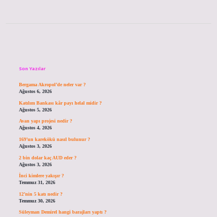
Sidebar
Son Yazılar
Bergama Akropol’de neler var ?
Ağustos 6, 2026
Katılım Bankası kâr payı helal midir ?
Ağustos 5, 2026
Avan yapı projesi nedir ?
Ağustos 4, 2026
169’un karekökü nasıl bulunur ?
Ağustos 3, 2026
2 bin dolar kaç AUD eder ?
Ağustos 3, 2026
İnci kimlere yakışır ?
Temmuz 31, 2026
12’nin 5 katı nedir ?
Temmuz 30, 2026
Süleyman Demirel hangi barajları yaptı ?