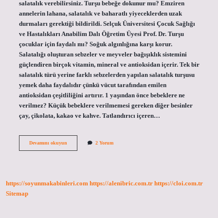
salatalık verebilirsiniz. Turşu bebeğe dokunur mu? Emziren
annelerin lahana, salatalık ve baharatlı yiyeceklerden uzak
durmaları gerektiği bildirildi. Selçuk Üniversitesi Çocuk Sağlığı
ve Hastalıkları Anabilim Dalı Öğretim Üyesi Prof. Dr. Turşu
çocuklar için faydalı mı? Soğuk algınlığına karşı korur.
Salatalığı oluşturan sebzeler ve meyveler bağışıklık sistemini
güçlendiren birçok vitamin, mineral ve antioksidan içerir. Tek bir
salatalık türü yerine farklı sebzelerden yapılan salatalık turşusu
yemek daha faydalıdır çünkü vücut tarafından emilen
antioksidan çeşitliliğini artırır. 1 yaşından önce bebeklere ne
verilmez? Küçük bebeklere verilmemesi gereken diğer besinler
çay, çikolata, kakao ve kahve. Tatlandırıcı içeren…
1
Devamını okuyun
2 Yorum
Yaşında
Bebek
Turşu
Yer
Mi
https://soyunmakabinleri.com
https://alenibric.com.tr
https://cloi.com.tr
Sitemap