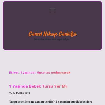
menüyü
Anasayfa
Gizlilik
Yasal
Hakkımızda
aç
Politikası
Uyarı
Güncel Hikaye Günlüğü
Sektörden ilham alan neşeli bilgiler!
Etiket:
1 yaşından önce tuz neden yasak
1 Yaşında Bebek Turşu Yer Mi
Tarih: Eylül 8, 2024
Turşu bebeklere ne zaman verilir? 1 yaşından büyük bebeklere