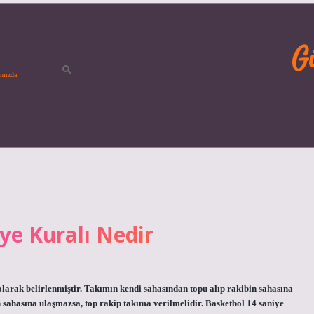
G
mızda
ye Kuralı Nedir
 olarak belirlenmiştir. Takımın kendi sahasından topu alıp rakibin sahasına
in sahasına ulaşmazsa, top rakip takıma verilmelidir. Basketbol 14 saniye