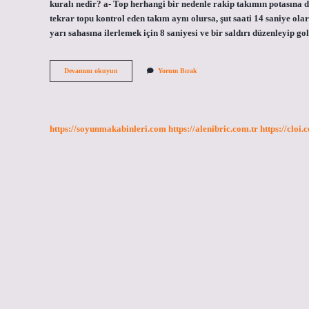
kuralı nedir? a- Top herhangi bir nedenle rakip takımın potasına 
tekrar topu kontrol eden takım aynı olursa, şut saati 14 saniye ol
yarı sahasına ilerlemek için 8 saniyesi ve bir saldırı düzenleyip g
Basketbol
Devamını okuyun
Yorum Bırak
Maçında
5
Saniye
Kuralı
Nedir
https://soyunmakabinleri.com
https://alenibric.com.tr
https://cloi.