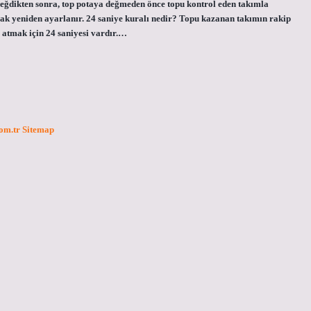
değdikten sonra, top potaya değmeden önce topu kontrol eden takımla
arak yeniden ayarlanır. 24 saniye kuralı nedir? Topu kazanan takımın rakip
ol atmak için 24 saniyesi vardır.…
com.tr
Sitemap