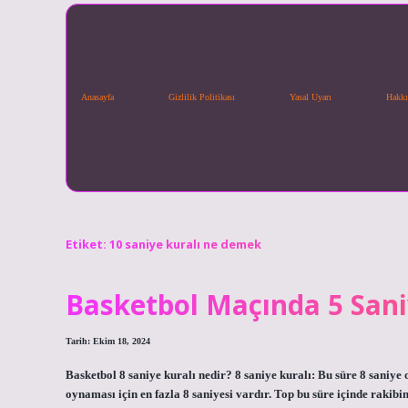
Anasayfa
Gizlilik Politikası
Yasal Uyarı
Hakkı
Etiket:
10 saniye kuralı ne demek
Basketbol Maçında 5 Sani
Tarih: Ekim 18, 2024
Basketbol 8 saniye kuralı nedir? 8 saniye kuralı: Bu süre 8 saniye
oynaması için en fazla 8 saniyesi vardır. Top bu süre içinde rakib