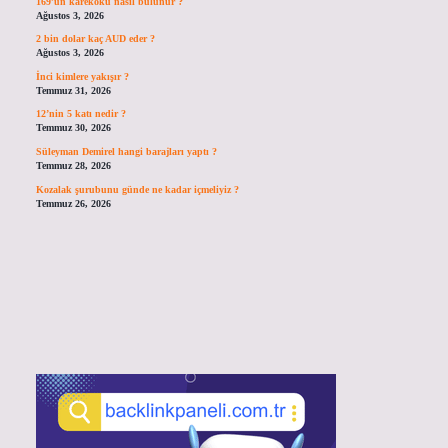
169’un karekökü nasıl bulunur ?
Ağustos 3, 2026
2 bin dolar kaç AUD eder ?
Ağustos 3, 2026
İnci kimlere yakışır ?
Temmuz 31, 2026
12’nin 5 katı nedir ?
Temmuz 30, 2026
Süleyman Demirel hangi barajları yaptı ?
Temmuz 28, 2026
Kozalak şurubunu günde ne kadar içmeliyiz ?
Temmuz 26, 2026