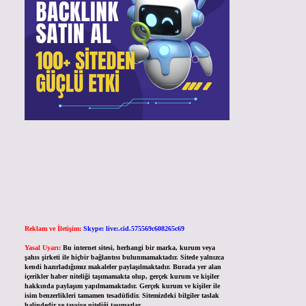
Reklam ve İletişim:
Skype: live:.cid.575569c608265c69
Yasal Uyarı:
Bu internet sitesi, herhangi bir marka, kurum veya
şahıs şirketi ile hiçbir bağlantısı bulunmamaktadır. Sitede yalnızca
kendi hazırladığımız makaleler paylaşılmaktadır. Burada yer alan
içerikler haber niteliği taşımamakta olup, gerçek kurum ve kişiler
hakkında paylaşım yapılmamaktadır. Gerçek kurum ve kişiler ile
isim benzerlikleri tamamen tesadüfidir. Sitemizdeki bilgiler taslak
halindedir ve tavsiye niteliği taşımazlar.