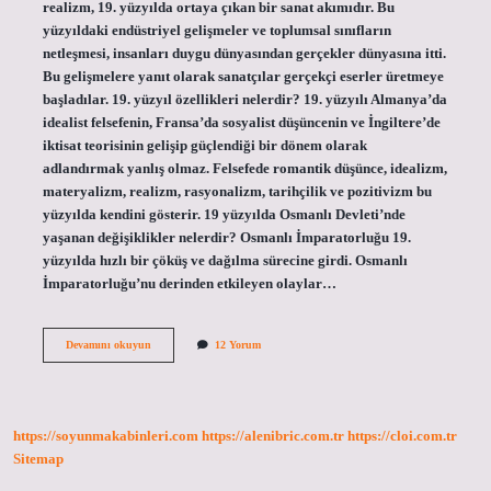
realizm, 19. yüzyılda ortaya çıkan bir sanat akımıdır. Bu
yüzyıldaki endüstriyel gelişmeler ve toplumsal sınıfların
netleşmesi, insanları duygu dünyasından gerçekler dünyasına itti.
Bu gelişmelere yanıt olarak sanatçılar gerçekçi eserler üretmeye
başladılar. 19. yüzyıl özellikleri nelerdir? 19. yüzyılı Almanya’da
idealist felsefenin, Fransa’da sosyalist düşüncenin ve İngiltere’de
iktisat teorisinin gelişip güçlendiği bir dönem olarak
adlandırmak yanlış olmaz. Felsefede romantik düşünce, idealizm,
materyalizm, realizm, rasyonalizm, tarihçilik ve pozitivizm bu
yüzyılda kendini gösterir. 19 yüzyılda Osmanlı Devleti’nde
yaşanan değişiklikler nelerdir? Osmanlı İmparatorluğu 19.
yüzyılda hızlı bir çöküş ve dağılma sürecine girdi. Osmanlı
İmparatorluğu’nu derinden etkileyen olaylar…
19
Devamını okuyun
12 Yorum
Yüzyılda
Ne
Etkili
Olmuştur
https://soyunmakabinleri.com
https://alenibric.com.tr
https://cloi.com.tr
Sitemap