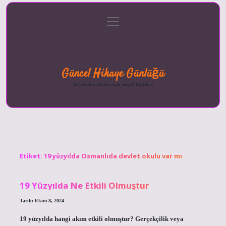
menüyü
Anasayfa
Gizlilik
Yasal
Hakkımızda
aç
Politikası
Uyarı
Güncel Hikaye Günlüğü
Sektörden ilham alan neşeli bilgiler!
Etiket:
19 yüzyılda Osmanlıda devlet okulu var mı
19 Yüzyılda Ne Etkili Olmuştur
Tarih: Ekim 8, 2024
19 yüzyılda hangi akım etkili olmuştur? Gerçekçilik veya