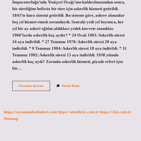
İmparatorluğu’nda Yeniçeri Ocağı’nın kaldırılmasından sonra,
bir süreliğine belirsiz bir süre için askerlik hizmeti getirildi.
1843’te kura sistemi getirildi. Bu sisteme göre, askere alınanlar
beş yıl hizmet etmek zorundaydı. Sonraki yedi yıl boyunca, her
yıl bir ay askeri eğitim aldıkları yedek kuvvete atandılar.
1960’larda askerlik kaç aydır? * 24 Ocak 1963: Askerlik süresi
24 aya indirildi. * 27 Temmuz 1970: Askerlik süresi 20 aya
indirildi. * 9 Temmuz 1984: Askerlik süresi 18 aya indirildi. * 11
Temmuz 1992: Askerlik süresi 15 aya indirildi. 1938 yılında
askerlik kaç aydı? Zorunlu askerlik hizmeti, piyade erleri için
bir…
1950
Devamını okuyun
Yorum Bırak
Lerde
Askerlik
Kaç
Aydı
https://soyunmakabinleri.com
https://alenibric.com.tr
https://cloi.com.tr
Sitemap