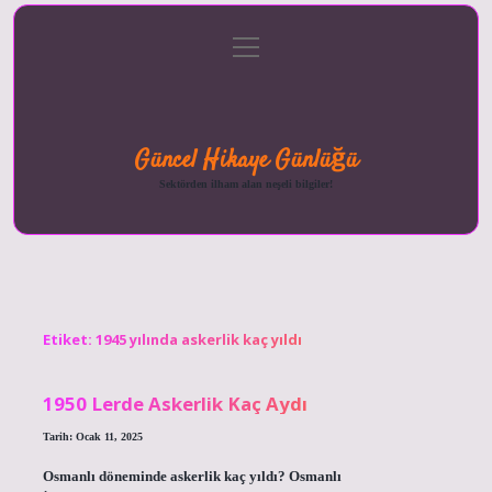
menüyü
Anasayfa
Gizlilik
Yasal
Hakkımızda
aç
Politikası
Uyarı
Güncel Hikaye Günlüğü
Sektörden ilham alan neşeli bilgiler!
Etiket:
1945 yılında askerlik kaç yıldı
1950 Lerde Askerlik Kaç Aydı
Tarih: Ocak 11, 2025
Osmanlı döneminde askerlik kaç yıldı? Osmanlı