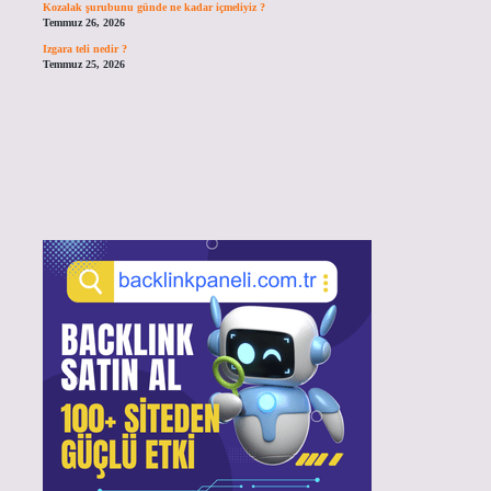
Kozalak şurubunu günde ne kadar içmeliyiz ?
Temmuz 26, 2026
Izgara teli nedir ?
Temmuz 25, 2026