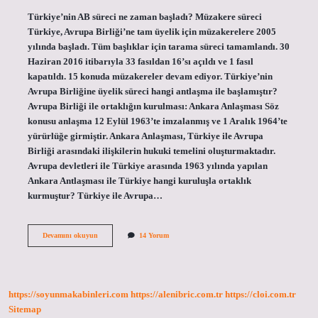
Türkiye’nin AB süreci ne zaman başladı? Müzakere süreci
Türkiye, Avrupa Birliği’ne tam üyelik için müzakerelere 2005
yılında başladı. Tüm başlıklar için tarama süreci tamamlandı. 30
Haziran 2016 itibarıyla 33 fasıldan 16’sı açıldı ve 1 fasıl
kapatıldı. 15 konuda müzakereler devam ediyor. Türkiye’nin
Avrupa Birliğine üyelik süreci hangi antlaşma ile başlamıştır?
Avrupa Birliği ile ortaklığın kurulması: Ankara Anlaşması Söz
konusu anlaşma 12 Eylül 1963’te imzalanmış ve 1 Aralık 1964’te
yürürlüğe girmiştir. Ankara Anlaşması, Türkiye ile Avrupa
Birliği arasındaki ilişkilerin hukuki temelini oluşturmaktadır.
Avrupa devletleri ile Türkiye arasında 1963 yılında yapılan
Ankara Antlaşması ile Türkiye hangi kuruluşla ortaklık
kurmuştur? Türkiye ile Avrupa…
Avrupa
Devamını okuyun
14 Yorum
Birliği
Ile
Türkiye
Arasında
Geçiş
https://soyunmakabinleri.com
https://alenibric.com.tr
https://cloi.com.tr
Dönemi
Olarak
Sitemap
Adlandırılan