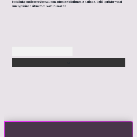
backlinkpanelicomtr@gmail.com
adresine bildirmeniz halinde, ilgili içerikler yasal
süre içerisinde sitemizden kaldırılacaktır.
Arama
riş yap
https://betexpergir.net/