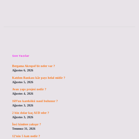
22
Yıllık
Süreç
Kaç
Tarihinde
Başlamıştır
Sidebar
Son Yazılar
Bergama Akropol’de neler var ?
Ağustos 6, 2026
Katılım Bankası kâr payı helal midir ?
Ağustos 5, 2026
Avan yapı projesi nedir ?
Ağustos 4, 2026
169’un karekökü nasıl bulunur ?
Ağustos 3, 2026
2 bin dolar kaç AUD eder ?
Ağustos 3, 2026
İnci kimlere yakışır ?
Temmuz 31, 2026
12’nin 5 katı nedir ?