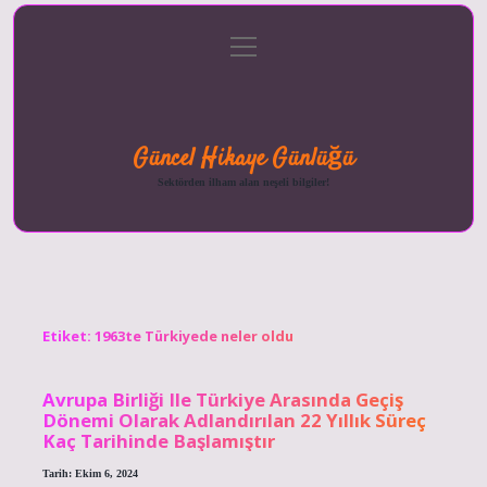
menüyü
Anasayfa
Gizlilik
Yasal
Hakkımızda
aç
Politikası
Uyarı
Güncel Hikaye Günlüğü
Sektörden ilham alan neşeli bilgiler!
Etiket:
1963te Türkiyede neler oldu
Avrupa Birliği Ile Türkiye Arasında Geçiş
Dönemi Olarak Adlandırılan 22 Yıllık Süreç
Kaç Tarihinde Başlamıştır
Tarih: Ekim 6, 2024