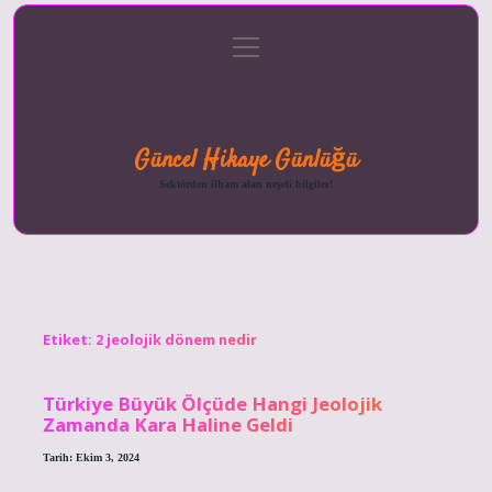
menüyü
Anasayfa
Gizlilik
Yasal
Hakkımızda
aç
Politikası
Uyarı
Güncel Hikaye Günlüğü
Sektörden ilham alan neşeli bilgiler!
Etiket:
2 jeolojik dönem nedir
Türkiye Büyük Ölçüde Hangi Jeolojik
Zamanda Kara Haline Geldi
Tarih: Ekim 3, 2024