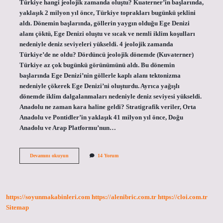
Türkiye hangi jeolojik zamanda oluştu? Kuaterner’in başlarında,
yaklaşık 2 milyon yıl önce, Türkiye toprakları bugünkü şeklini
aldı. Dönemin başlarında, göllerin yaygın olduğu Ege Denizi
alanı çöktü, Ege Denizi oluştu ve sıcak ve nemli iklim koşulları
nedeniyle deniz seviyeleri yükseldi. 4 jeolojik zamanda
Türkiye’de ne oldu? Dördüncü jeolojik dönemde (Kuvaterner)
Türkiye az çok bugünkü görünümünü aldı. Bu dönemin
başlarında Ege Denizi’nin göllerle kaplı alanı tektonizma
nedeniyle çökerek Ege Denizi’ni oluşturdu. Ayrıca yağışlı
dönemde iklim dalgalanmaları nedeniyle deniz seviyesi yükseldi.
Anadolu ne zaman kara haline geldi? Stratigrafik veriler, Orta
Anadolu ve Pontidler’in yaklaşık 41 milyon yıl önce, Doğu
Anadolu ve Arap Platformu’nun…
Türkiye
Devamını okuyun
14 Yorum
Büyük
Ölçüde
Hangi
Jeolojik
Zamanda
https://soyunmakabinleri.com
https://alenibric.com.tr
https://cloi.com.tr
Kara
Haline
Sitemap
Geldi