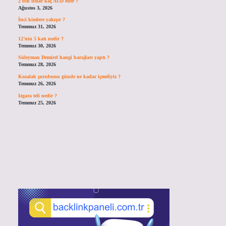
2 bin dolar kaç AUD eder ?
Ağustos 3, 2026
İnci kimlere yakışır ?
Temmuz 31, 2026
12’nin 5 katı nedir ?
Temmuz 30, 2026
Süleyman Demirel hangi barajları yaptı ?
Temmuz 28, 2026
Kozalak şurubunu günde ne kadar içmeliyiz ?
Temmuz 26, 2026
Izgara teli nedir ?
Temmuz 25, 2026