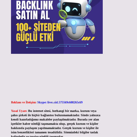
Reklam ve İletişim:
Skype: live:.cid.575569c608265c69
Yasal Uyarı:
Bu internet sitesi, herhangi bir marka, kurum veya
şahıs şirketi ile hiçbir bağlantısı bulunmamaktadır. Sitede yalnızca
kendi hazırladığımız makaleler paylaşılmaktadır. Burada yer alan
içerikler haber niteliği taşımamakta olup, gerçek kurum ve kişiler
hakkında paylaşım yapılmamaktadır. Gerçek kurum ve kişiler ile
isim benzerlikleri tamamen tesadüfidir. Sitemizdeki bilgiler taslak
halindedir ve tavsiye niteliği taşımazlar.