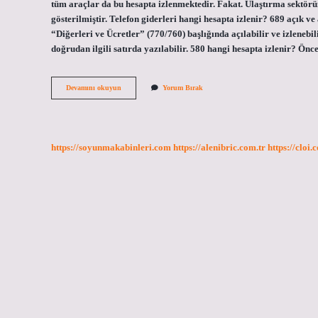
tüm araçlar da bu hesapta izlenmektedir. Fakat. Ulaştırma sektör
gösterilmiştir. Telefon giderleri hangi hesapta izlenir? 689 açık
“Diğerleri ve Ücretler” (770/760) başlığında açılabilir ve izlenebi
doğrudan ilgili satırda yazılabilir. 580 hangi hesapta izlenir? Ö
İNternet
Devamını okuyun
Yorum Bırak
Gideri
Hangi
Hesapta
Izlenir
https://soyunmakabinleri.com
https://alenibric.com.tr
https://cloi.