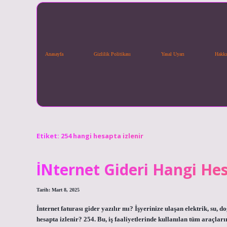
Anasayfa
Gizlilik Politikası
Yasal Uyarı
Hakkı
Etiket:
254 hangi hesapta izlenir
İNternet Gideri Hangi Hes
Tarih: Mart 8, 2025
İnternet faturası gider yazılır mı? İşyerinize ulaşan elektrik, su, d
hesapta izlenir? 254. Bu, iş faaliyetlerinde kullanılan tüm araçları