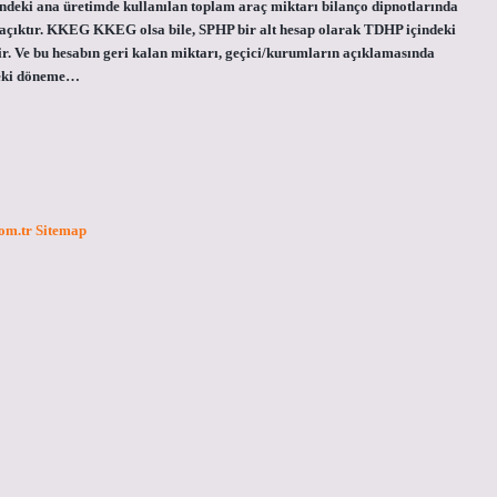
ündeki ana üretimde kullanılan toplam araç miktarı bilanço dipnotlarında
 ve açıktır. KKEG KKEG olsa bile, SPHP bir alt hesap olarak TDHP içindeki
lir. Ve bu hesabın geri kalan miktarı, geçici/kurumların açıklamasında
nceki döneme…
com.tr
Sitemap