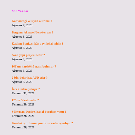
Son Yazılar
Kahverengi ve siyah olur mu ?
Ağustos 7, 2026
Bergama Akropol’de neler var ?
Ağustos 6, 2026
Katılım Bankası kâr payı helal midir ?
Ağustos 5, 2026
Avan yapı projesi nedir ?
Ağustos 4, 2026
169’un karekökü nasıl bulunur ?
Ağustos 3, 2026
2 bin dolar kaç AUD eder ?
Ağustos 3, 2026
İnci kimlere yakışır ?
Temmuz 31, 2026
12’nin 5 katı nedir ?
Temmuz 30, 2026
Süleyman Demirel hangi barajları yaptı ?
Temmuz 28, 2026
Kozalak şurubunu günde ne kadar içmeliyiz ?
Temmuz 26, 2026