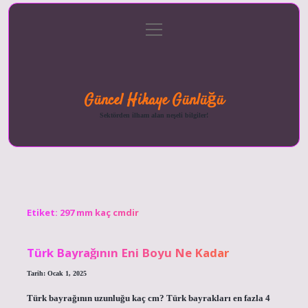
menüyü
Anasayfa
Gizlilik
Yasal
Hakkımızda
aç
Politikası
Uyarı
Güncel Hikaye Günlüğü
Sektörden ilham alan neşeli bilgiler!
Etiket:
297 mm kaç cmdir
Türk Bayrağının Eni Boyu Ne Kadar
Tarih: Ocak 1, 2025
Türk bayrağının uzunluğu kaç cm? Türk bayrakları en fazla 4