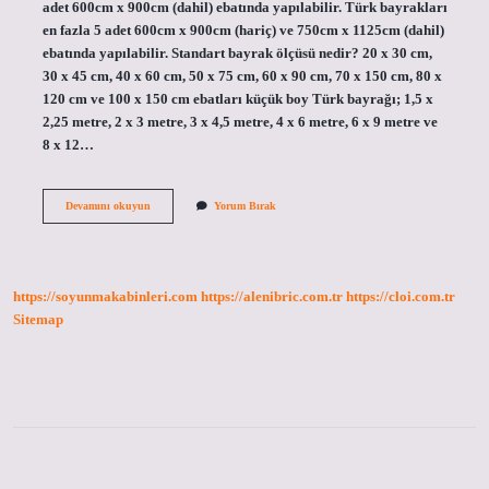
adet 600cm x 900cm (dahil) ebatında yapılabilir. Türk bayrakları
en fazla 5 adet 600cm x 900cm (hariç) ve 750cm x 1125cm (dahil)
ebatında yapılabilir. Standart bayrak ölçüsü nedir? 20 x 30 cm,
30 x 45 cm, 40 x 60 cm, 50 x 75 cm, 60 x 90 cm, 70 x 150 cm, 80 x
120 cm ve 100 x 150 cm ebatları küçük boy Türk bayrağı; 1,5 x
2,25 metre, 2 x 3 metre, 3 x 4,5 metre, 4 x 6 metre, 6 x 9 metre ve
8 x 12…
Türk
Devamını okuyun
Yorum Bırak
Bayrağının
Eni
Boyu
Ne
Kadar
https://soyunmakabinleri.com
https://alenibric.com.tr
https://cloi.com.tr
Sitemap
Sidebar