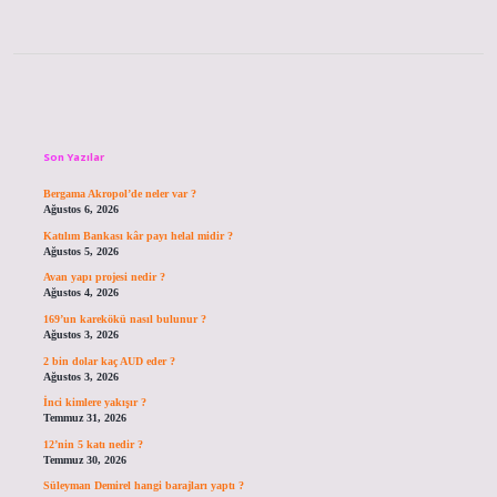
Sidebar
Son Yazılar
Bergama Akropol’de neler var ?
Ağustos 6, 2026
Katılım Bankası kâr payı helal midir ?
Ağustos 5, 2026
Avan yapı projesi nedir ?
Ağustos 4, 2026
169’un karekökü nasıl bulunur ?
Ağustos 3, 2026
2 bin dolar kaç AUD eder ?
Ağustos 3, 2026
İnci kimlere yakışır ?
Temmuz 31, 2026
12’nin 5 katı nedir ?
Temmuz 30, 2026
Süleyman Demirel hangi barajları yaptı ?