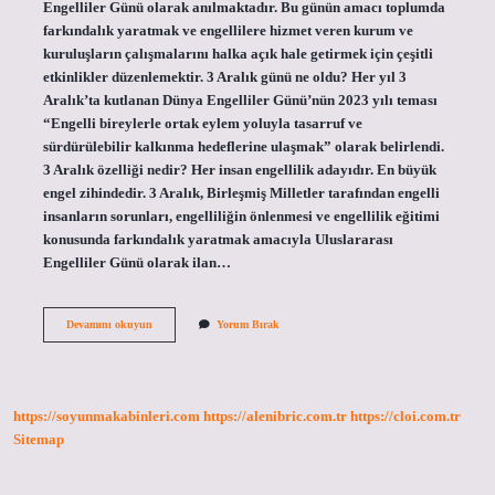
Engelliler Günü olarak anılmaktadır. Bu günün amacı toplumda
farkındalık yaratmak ve engellilere hizmet veren kurum ve
kuruluşların çalışmalarını halka açık hale getirmek için çeşitli
etkinlikler düzenlemektir. 3 Aralık günü ne oldu? Her yıl 3
Aralık’ta kutlanan Dünya Engelliler Günü’nün 2023 yılı teması
“Engelli bireylerle ortak eylem yoluyla tasarruf ve
sürdürülebilir kalkınma hedeflerine ulaşmak” olarak belirlendi.
3 Aralık özelliği nedir? Her insan engellilik adayıdır. En büyük
engel zihindedir. 3 Aralık, Birleşmiş Milletler tarafından engelli
insanların sorunları, engelliliğin önlenmesi ve engellilik eğitimi
konusunda farkındalık yaratmak amacıyla Uluslararası
Engelliler Günü olarak ilan…
3
Devamını okuyun
Yorum Bırak
Aralık
Hangi
Önemli
Gün
https://soyunmakabinleri.com
https://alenibric.com.tr
https://cloi.com.tr
Sitemap