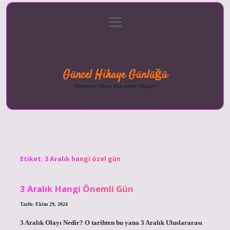
menüyü
Anasayfa
Gizlilik
Yasal
Hakkımızda
aç
Politikası
Uyarı
Güncel Hikaye Günlüğü
Sektörden ilham alan neşeli bilgiler!
Etiket:
3 Aralık hangi özel gün
3 Aralık Hangi Önemli Gün
Tarih: Ekim 29, 2024
3 Aralık Olayı Nedir? O tarihten bu yana 3 Aralık Uluslararası