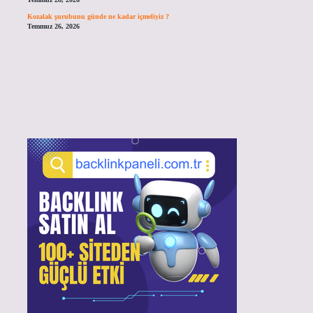
Kozalak şurubunu günde ne kadar içmeliyiz ?
Temmuz 26, 2026