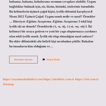
babamız, babanız, babalarınız sorunun cevapları olabilir. Uygun
bağlılıklar bulmak için, siz, bizim, bizimki, sözleriniz önemlidir.
Bu kelimelerin üçüncü çoğul kişisi, iyelik eklemini karşılıyor.8
Nisan 2022 Üçüncü Çoğul. Uygun sonek nedir ve nasıl? Örnekler
… Hürriyat ›Eğitim› Araştırma ›Eğitim› Araştırma 3 tekil kişi
iyelik eki ne demek? Örneklerde (-i, -u, -ü), -i (-si, -su, -sü) 3. İki
kelimeyi bir araya getiren ve yeni bir yapı oluşturmaya yardımcı
olan tekil iyelik sonek. İyelik eki olup olmadığını nasıl anlarız?
Bu ekler dilimizdeki altı belirli kişi tarafından çekilir. Bakalım
bu insanların kim olduğunu ve…
Üçüncü
Devamını okuyun
Yorum Bırak
Tekil
Kişi
Iyelik
Eki
Nasıl
https://soyunmakabinleri.com
https://alenibric.com.tr
https://cloi.com.tr
Bulunur
Sitemap