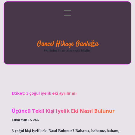
menüyü
Anasayfa
Gizlilik
Yasal
Hakkımızda
aç
Politikası
Uyarı
Güncel Hikaye Günlüğü
Sektörden ilham alan neşeli bilgiler!
Etiket:
3 çoğul iyelik eki ayrılır mı
Üçüncü Tekil Kişi Iyelik Eki Nasıl Bulunur
Tarih: Mart 17, 2025
3 çoğul kişi iyelik eki Nasıl Bulunur? Babanız, babanız, babam,