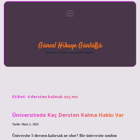
menüyü
Anasayfa
Gizlilik
Yasal
Hakkımızda
aç
Politikası
Uyarı
Güncel Hikaye Günlüğü
Sektörden ilham alan neşeli bilgiler!
Etiket:
4 dersten kalmak suç mu
Üniversitede Kaç Dersten Kalma Hakkı Var
Tarih: Mart 2, 2025
Üniversite 5 dersten kalırsak ne olur? Bir üniversite sınıfını