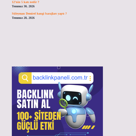
12’nin 5 katı nedir ?
Temmuz 30, 2026
Süleyman Demirel hangi barajları yaptı ?
Temmuz 28, 2026