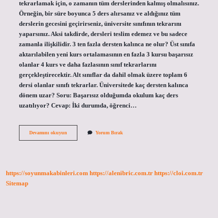
tekrarlamak için, o zamanın tüm derslerinden kalmış olmalısınız.
Örneğin, bir süre boyunca 5 ders alırsanız ve aldığınız tüm
derslerin gecesini geçirirseniz, üniversite sınıfının tekrarını
yaparsınız. Aksi takdirde, dersleri teslim edemez ve bu sadece
zamanla ilişkilidir. 3 ten fazla dersten kalınca ne olur? Üst sınıfa
aktarılabilen yeni kurs ortalamasının en fazla 3 kursu başarısız
olanlar 4 kurs ve daha fazlasının sınıf tekrarlarını
gerçekleştirecektir. Alt sınıflar da dahil olmak üzere toplam 6
dersi olanlar sınıfı tekrarlar. Üniversitede kaç dersten kalınca
dönem uzar? Soru: Başarısız olduğumda okulum kaç ders
uzatılıyor? Cevap: İki durumda, öğrenci…
Üniversitede
Devamını okuyun
Yorum Bırak
Kaç
Dersten
Kalma
Hakkı
Var
https://soyunmakabinleri.com
https://alenibric.com.tr
https://cloi.com.tr
Sitemap