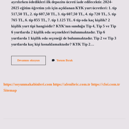
ayrılırken ödedikleri ilk depozito ücreti iade edilecektir. 2024-
2025 eğitim öğretim yılı için açıklanan KYK yurt ücretleri: 1. tip
517,50 TL, 2. tip 607,50 TL, 3. tip 607,50 TL, 4. tip 720 TL, 5. tip
765 TL, 6. tip 855 TL, 7. tip 1.125 TL. 6 tip oda kaç kişilik? 2
kişilik yurt tipi hangisidir? KYK’nın sunduğu Tip 4, Tip 5 ve Tip
6 yurtlarda 2 kişilik oda seçenekleri bulunmaktadır. Tip 6
yurtlarda 1 kişilik oda seçeneği de bulunmaktadır. Tip 2 ve Tip 3
yurtlarda kaç kişi konaklamaktadır? KYK Tip 2…
6
Devamını okuyun
Yorum Bırak
Tip
Kyk
Yurtları
Kaç
Tl
https://soyunmakabinleri.com
https://alenibric.com.tr
https://cloi.com.tr
Sitemap