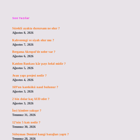
Sidebar
Son Yazılar
Sürekli ayakta durursam ne olur ?
Ağustos 8, 2026
Kahverengi ve siyah olur mu ?
Ağustos 7, 2026
Bergama Akropol’de neler var ?
Ağustos 6, 2026
Katılım Bankası kâr payı helal midir ?
Ağustos 5, 2026
Avan yapı projesi nedir ?
Ağustos 4, 2026
169’un karekökü nasıl bulunur ?
Ağustos 3, 2026
2 bin dolar kaç AUD eder ?
Ağustos 3, 2026
İnci kimlere yakışır ?
Temmuz 31, 2026
12’nin 5 katı nedir ?
Temmuz 30, 2026
Süleyman Demirel hangi barajları yaptı ?
Temmuz 28, 2026