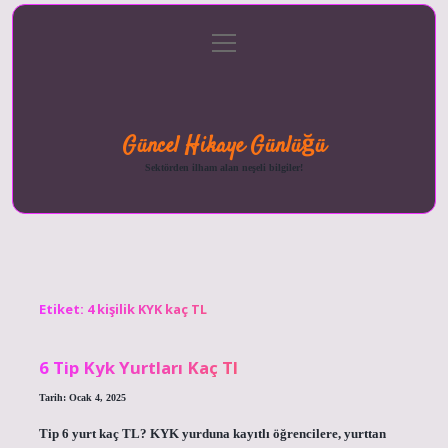
menüyü
Anasayfa
Gizlilik
Yasal
Hakkımızda
aç
Politikası
Uyarı
Güncel Hikaye Günlüğü
Sektörden ilham alan neşeli bilgiler!
Etiket:
4 kişilik KYK kaç TL
6 Tip Kyk Yurtları Kaç Tl
Tarih: Ocak 4, 2025
Tip 6 yurt kaç TL? KYK yurduna kayıtlı öğrencilere, yurttan