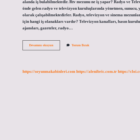
alanda iş bulabilmektedir. Rtv mezunu ne iş yapar? Radyo ve Tel
önde gelen radyo ve televizyon kuruluşlarında yönetmen, sunucu,
olarak çalışabilmektedirler. Radyo, televizyon ve sinema mezunl
için hangi iş olanakları vardır? Televizyon kanalları, basın kuruluş
ajansları, gazeteler, radyo…
Rtv
Devamını okuyun
Yorum Bırak
Mezunları
Ne
Iş
Yapar
https://soyunmakabinleri.com
https://alenibric.com.tr
https://cloi.