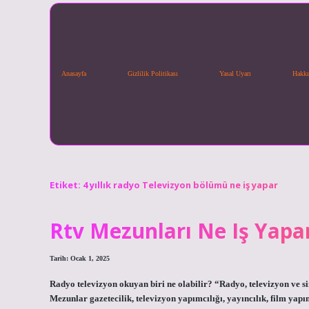
Anasayfa
Gizlilik Politikası
Yasal Uyarı
Hakkı
Etiket:
4 yıllık radyo Televizyon bölümü ne iş yapar
Rtv Mezunları Ne Iş Yapa
Tarih: Ocak 1, 2025
Radyo televizyon okuyan biri ne olabilir? “Radyo, televizyon ve s
Mezunlar gazetecilik, televizyon yapımcılığı, yayıncılık, film yapım