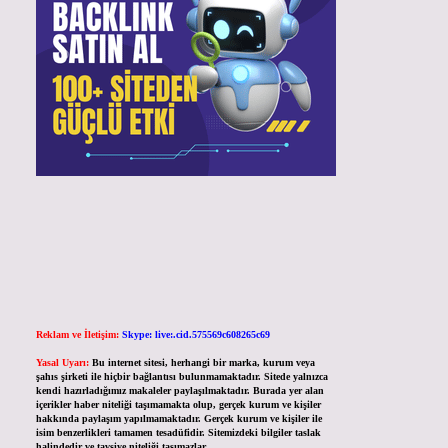
Reklam ve İletişim:
Skype: live:.cid.575569c608265c69
Yasal Uyarı:
Bu internet sitesi, herhangi bir marka, kurum veya
şahıs şirketi ile hiçbir bağlantısı bulunmamaktadır. Sitede yalnızca
kendi hazırladığımız makaleler paylaşılmaktadır. Burada yer alan
içerikler haber niteliği taşımamakta olup, gerçek kurum ve kişiler
hakkında paylaşım yapılmamaktadır. Gerçek kurum ve kişiler ile
isim benzerlikleri tamamen tesadüfidir. Sitemizdeki bilgiler taslak
halindedir ve tavsiye niteliği taşımazlar.