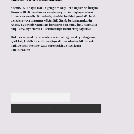
Sitemiz, 5651 Sayılı Kanun gereğince Bilgi Teknolojileri ve İletişim
Kurumu (BTK) tarafından onaylanmış bir Yer Sağlayıcı olarak
hizmet vermektedir. Bu nedenle, sitedeki içerikleri proaktif olarak
denetleme veya araştırma yükümlülüğümüz bulunmamaktadır.
Ancak, üyelerimiz yazdıkları içeriklerin sorumluluğunu taşımakta
olup, siteye üye olarak bu sorumluluğu kabul etmiş sayılırlar.
Hukuka ve yasal düzenlemelere aykırı olduğunu düşündüğünüz
içerikleri,
backlinkpanelicomtr@gmail.com
adresine bildirmeniz
halinde, ilgili içerikler yasal süre içerisinde sitemizden
kaldırılacaktır.
Arama