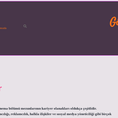
G
mızda
r
inema bölümü mezunlarının kariyer olanakları oldukça çeşitlidir.
cılığı, reklamcılık, halkla ilişkiler ve sosyal medya yöneticiliği gibi birçok