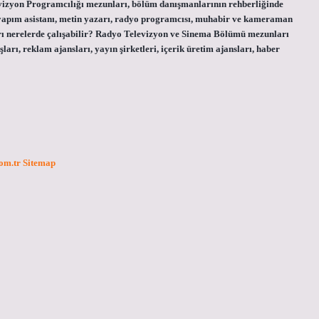
evizyon Programcılığı mezunları, bölüm danışmanlarının rehberliğinde
 yapım asistanı, metin yazarı, radyo programcısı, muhabir ve kameraman
arı nerelerde çalışabilir? Radyo Televizyon ve Sinema Bölümü mezunları
ları, reklam ajansları, yayın şirketleri, içerik üretim ajansları, haber
com.tr
Sitemap