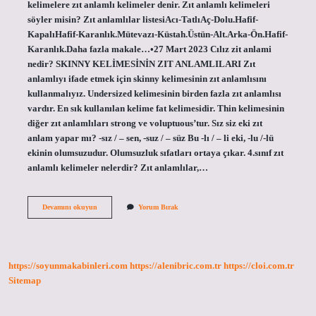
kelimelere zıt anlamlı kelimeler denir. Zıt anlamlı kelimeleri
söyler misin? Zıt anlamlılar listesiAcı-TatlıAç-Dolu.Hafif-
KapalıHafif-Karanlık.Mütevazı-Küstah.Üstün-Alt.Arka-Ön.Hafif-
Karanlık.Daha fazla makale…•27 Mart 2023 Cılız zit anlami
nedir? SKINNY KELİMESİNİN ZIT ANLAMLILARI Zıt
anlamlıyı ifade etmek için skinny kelimesinin zıt anlamlısını
kullanmalıyız. Undersized kelimesinin birden fazla zıt anlamlısı
vardır. En sık kullanılan kelime fat kelimesidir. Thin kelimesinin
diğer zıt anlamlıları strong ve voluptuous’tur. Sız siz eki zıt
anlam yapar mı? -sız / – sen, -suz / – süz Bu -lı / – li eki, -lu /-lü
ekinin olumsuzudur. Olumsuzluk sıfatları ortaya çıkar. 4.sınıf zıt
anlamlı kelimeler nelerdir? Zıt anlamlılar,…
Gürbüz
Devamını okuyun
Yorum Bırak
Kelimesinin
Zıt
Anlamı
Nedir
https://soyunmakabinleri.com
https://alenibric.com.tr
https://cloi.com.tr
Sitemap