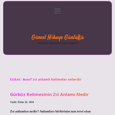
menüyü
Anasayfa
Gizlilik
Yasal
Hakkımızda
aç
Politikası
Uyarı
Güncel Hikaye Günlüğü
Sektörden ilham alan neşeli bilgiler!
Etiket:
4sınıf zıt anlamlı kelimeler nelerdir
Gürbüz Kelimesinin Zıt Anlamı Nedir
Tarih: Ekim 26, 2024
Zıt anlamlısı nedir? Anlamları birbirinin tam tersi olan