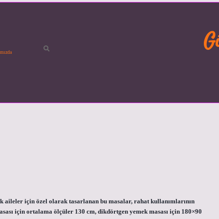
G
mızda
k aileler için özel olarak tasarlanan bu masalar, rahat kullanımlarının
 masası için ortalama ölçüler 130 cm, dikdörtgen yemek masası için 180×90