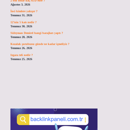
2 bin dolar kaç AUD eder ?
Ağustos 3, 2026
İnci kimlere yakışır ?
Temmuz 31, 2026
12’nin 5 katı nedir ?
Temmuz 30, 2026
Süleyman Demirel hangi barajları yaptı ?
Temmuz 28, 2026
Kozalak şurubunu günde ne kadar içmeliyiz ?
Temmuz 26, 2026
Izgara teli nedir ?
Temmuz 25, 2026