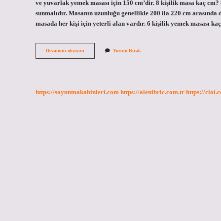
ve yuvarlak yemek masası için 150 cm’dir. 8 kişilik masa kaç cm? 8
sunmalıdır. Masanın uzunluğu genellikle 200 ila 220 cm arasında de
masada her kişi için yeterli alan vardır. 6 kişilik yemek masası k
160
Devamını okuyun
Yorum Bırak
Cm
Masa
Kaç
Kişilik
https://soyunmakabinleri.com
https://alenibric.com.tr
https://cloi.