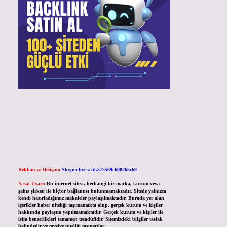
Reklam ve İletişim:
Skype: live:.cid.575569c608265c69
Yasal Uyarı:
Bu internet sitesi, herhangi bir marka, kurum veya
şahıs şirketi ile hiçbir bağlantısı bulunmamaktadır. Sitede yalnızca
kendi hazırladığımız makaleler paylaşılmaktadır. Burada yer alan
içerikler haber niteliği taşımamakta olup, gerçek kurum ve kişiler
hakkında paylaşım yapılmamaktadır. Gerçek kurum ve kişiler ile
isim benzerlikleri tamamen tesadüfidir. Sitemizdeki bilgiler taslak
halindedir ve tavsiye niteliği taşımazlar.