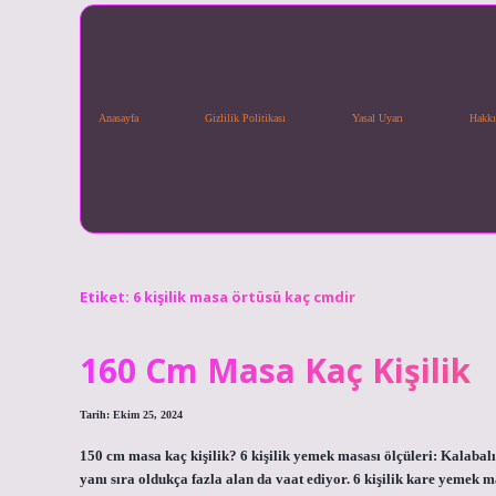
Anasayfa
Gizlilik Politikası
Yasal Uyarı
Hakkı
Etiket:
6 kişilik masa örtüsü kaç cmdir
160 Cm Masa Kaç Kişilik
Tarih: Ekim 25, 2024
150 cm masa kaç kişilik? 6 kişilik yemek masası ölçüleri: Kalabalı
yanı sıra oldukça fazla alan da vaat ediyor. 6 kişilik kare yemek