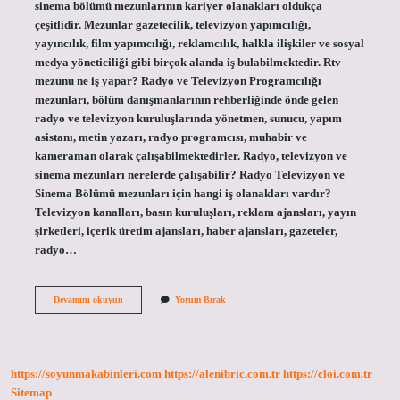
sinema bölümü mezunlarının kariyer olanakları oldukça
çeşitlidir. Mezunlar gazetecilik, televizyon yapımcılığı,
yayıncılık, film yapımcılığı, reklamcılık, halkla ilişkiler ve sosyal
medya yöneticiliği gibi birçok alanda iş bulabilmektedir. Rtv
mezunu ne iş yapar? Radyo ve Televizyon Programcılığı
mezunları, bölüm danışmanlarının rehberliğinde önde gelen
radyo ve televizyon kuruluşlarında yönetmen, sunucu, yapım
asistanı, metin yazarı, radyo programcısı, muhabir ve
kameraman olarak çalışabilmektedirler. Radyo, televizyon ve
sinema mezunları nerelerde çalışabilir? Radyo Televizyon ve
Sinema Bölümü mezunları için hangi iş olanakları vardır?
Televizyon kanalları, basın kuruluşları, reklam ajansları, yayın
şirketleri, içerik üretim ajansları, haber ajansları, gazeteler,
radyo…
Rtv
Devamını okuyun
Yorum Bırak
Mezunları
Ne
Iş
Yapar
https://soyunmakabinleri.com
https://alenibric.com.tr
https://cloi.com.tr
Sitemap