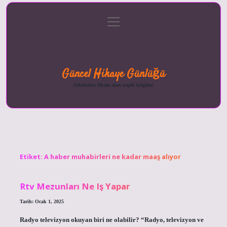
menüyü
Anasayfa
Gizlilik
Yasal
Hakkımızda
aç
Politikası
Uyarı
Güncel Hikaye Günlüğü
Sektörden ilham alan neşeli bilgiler!
Etiket:
A haber muhabirleri ne kadar maaş alıyor
Rtv Mezunları Ne Iş Yapar
Tarih: Ocak 1, 2025
Radyo televizyon okuyan biri ne olabilir? “Radyo, televizyon ve