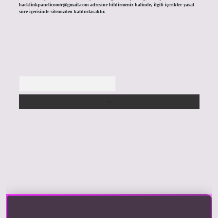
backlinkpanelicomtr@gmail.com
adresine bildirmeniz halinde, ilgili içerikler yasal
süre içerisinde sitemizden kaldırılacaktır.
Arama
giriş yap
https://betexpergir.net/