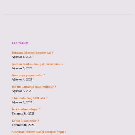
Sidebar
Son Yazılar
Bergama Akropol’de neler var ?
Ağustos 6, 2026
Katılım Bankası kâr payı helal midir ?
Ağustos 5, 2026
Avan yapı projesi nedir ?
Ağustos 4, 2026
169’un karekökü nasıl bulunur ?
Ağustos 3, 2026
2 bin dolar kaç AUD eder ?
Ağustos 3, 2026
İnci kimlere yakışır ?
Temmuz 31, 2026
12’nin 5 katı nedir ?
Temmuz 30, 2026
Süleyman Demirel hangi barajları yaptı ?