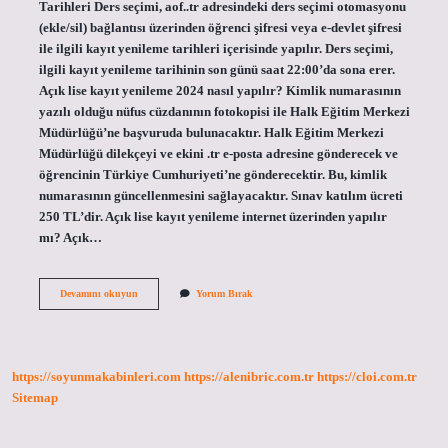
Tarihleri ​​Ders seçimi, aof..tr adresindeki ders seçimi otomasyonu
(ekle/sil) bağlantısı üzerinden öğrenci şifresi veya e-devlet şifresi
ile ilgili kayıt yenileme tarihleri ​​içerisinde yapılır. Ders seçimi,
ilgili kayıt yenileme tarihinin son günü saat 22:00’da sona erer.
Açık lise kayıt yenileme 2024 nasıl yapılır? Kimlik numarasının
yazılı olduğu nüfus cüzdanının fotokopisi ile Halk Eğitim Merkezi
Müdürlüğü’ne başvuruda bulunacaktır. Halk Eğitim Merkezi
Müdürlüğü dilekçeyi ve ekini .tr e-posta adresine gönderecek ve
öğrencinin Türkiye Cumhuriyeti’ne gönderecektir. Bu, kimlik
numarasının güncellenmesini sağlayacaktır. Sınav katılım ücreti
250 TL’dir. Açık lise kayıt yenileme internet üzerinden yapılır
mı? Açık…
Açık
Devamını okuyun
Yorum Bırak
Öğretim
Kayıt
Yenileme
Nasıl
Yapılır
https://soyunmakabinleri.com
https://alenibric.com.tr
https://cloi.com.tr
Sitemap