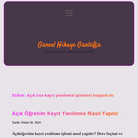
menüyü
Anasayfa
Gizlilik
Yasal
Hakkımızda
aç
Politikası
Uyarı
Güncel Hikaye Günlüğü
Sektörden ilham alan neşeli bilgiler!
Etiket:
Açık lise kayıt yenileme işlemleri başladı mı
Açık Öğretim Kayıt Yenileme Nasıl Yapılır
Tarih: Ekim 18, 2024
Açıköğretim kayıt yenileme işlemi nasıl yapılır? Ders Seçimi ve