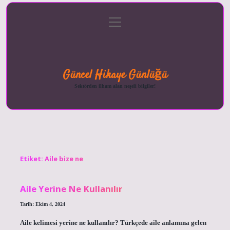
menüyü
Anasayfa
Gizlilik
Yasal
Hakkımızda
aç
Politikası
Uyarı
Güncel Hikaye Günlüğü
Sektörden ilham alan neşeli bilgiler!
Etiket:
Aile bize ne
Aile Yerine Ne Kullanılır
Tarih: Ekim 4, 2024
Aile kelimesi yerine ne kullanılır? Türkçede aile anlamına gelen