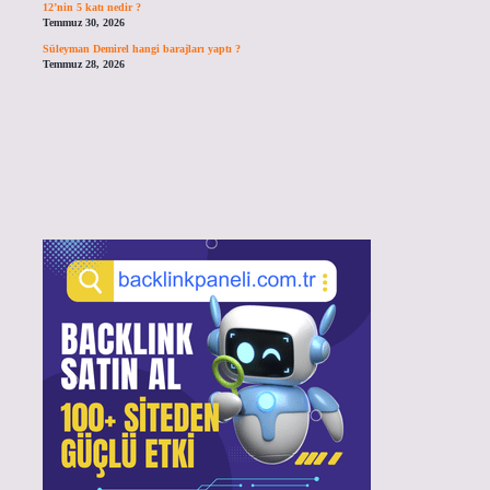
12’nin 5 katı nedir ?
Temmuz 30, 2026
Süleyman Demirel hangi barajları yaptı ?
Temmuz 28, 2026