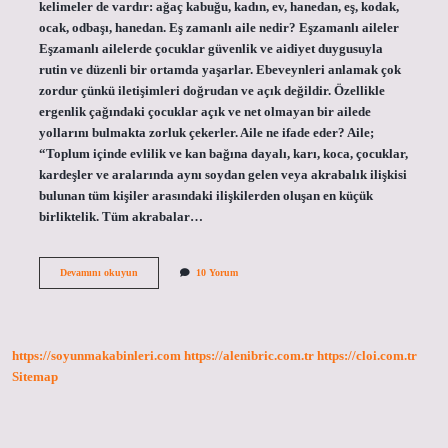
kelimeler de vardır: ağaç kabuğu, kadın, ev, hanedan, eş, kodak,
ocak, odbaşı, hanedan. Eş zamanlı aile nedir? Eşzamanlı aileler
Eşzamanlı ailelerde çocuklar güvenlik ve aidiyet duygusuyla
rutin ve düzenli bir ortamda yaşarlar. Ebeveynleri anlamak çok
zordur çünkü iletişimleri doğrudan ve açık değildir. Özellikle
ergenlik çağındaki çocuklar açık ve net olmayan bir ailede
yollarını bulmakta zorluk çekerler. Aile ne ifade eder? Aile;
“Toplum içinde evlilik ve kan bağına dayalı, karı, koca, çocuklar,
kardeşler ve aralarında aynı soydan gelen veya akrabalık ilişkisi
bulunan tüm kişiler arasındaki ilişkilerden oluşan en küçük
birliktelik. Tüm akrabalar…
Aile
Devamını okuyun
10 Yorum
Yerine
Ne
Kullanılır
https://soyunmakabinleri.com
https://alenibric.com.tr
https://cloi.com.tr
Sitemap