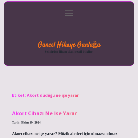
menüyü
Anasayfa
Gizlilik
Yasal
Hakkımızda
aç
Politikası
Uyarı
Güncel Hikaye Günlüğü
Sektörden ilham alan neşeli bilgiler!
Etiket:
Akort düdüğü ne işe yarar
Akort Cihazı Ne Ise Yarar
Tarih: Ekim 19, 2024
Akort cihazı ne işe yarar? Müzik aletleri için olmazsa olmaz