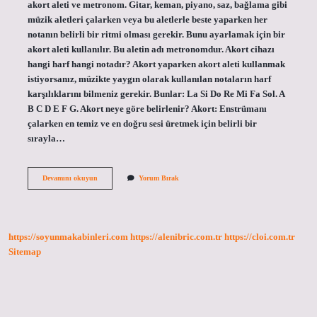
akort aleti ve metronom. Gitar, keman, piyano, saz, bağlama gibi
müzik aletleri çalarken veya bu aletlerle beste yaparken her
notanın belirli bir ritmi olması gerekir. Bunu ayarlamak için bir
akort aleti kullanılır. Bu aletin adı metronomdur. Akort cihazı
hangi harf hangi notadır? Akort yaparken akort aleti kullanmak
istiyorsanız, müzikte yaygın olarak kullanılan notaların harf
karşılıklarını bilmeniz gerekir. Bunlar: La Si Do Re Mi Fa Sol. A
B C D E F G. Akort neye göre belirlenir? Akort: Enstrümanı
çalarken en temiz ve en doğru sesi üretmek için belirli bir
sırayla…
Akort
Devamını okuyun
Yorum Bırak
Cihazı
Ne
Ise
Yarar
https://soyunmakabinleri.com
https://alenibric.com.tr
https://cloi.com.tr
Sitemap