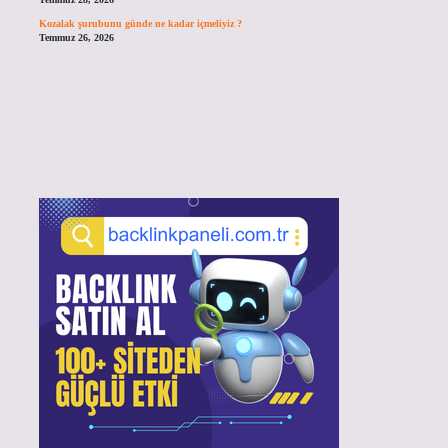
Kozalak şurubunu günde ne kadar içmeliyiz ?
Temmuz 26, 2026