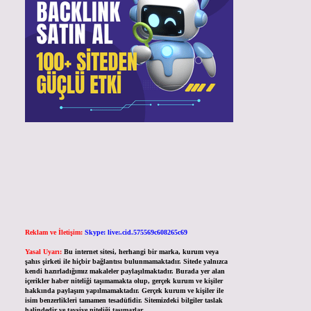
Reklam ve İletişim:
Skype: live:.cid.575569c608265c69
Yasal Uyarı:
Bu internet sitesi, herhangi bir marka, kurum veya
şahıs şirketi ile hiçbir bağlantısı bulunmamaktadır. Sitede yalnızca
kendi hazırladığımız makaleler paylaşılmaktadır. Burada yer alan
içerikler haber niteliği taşımamakta olup, gerçek kurum ve kişiler
hakkında paylaşım yapılmamaktadır. Gerçek kurum ve kişiler ile
isim benzerlikleri tamamen tesadüfidir. Sitemizdeki bilgiler taslak
halindedir ve tavsiye niteliği taşımazlar.