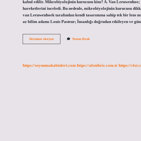
kabul edilir. Mikrobiyolojinin kurucusu kim? A. Van Leeuwenhoe; 1
hareketlerini inceledi. Bu nedenle, mikrobiyolojinin kurucusu dikka
van Leeuwenhoek tarafından kendi tasarımına sahip tek bir lens m
az bilim adamı Louis Pasteur; İnsanlığı doğrudan etkileyen ve gün
Bakteriyolojinin
Devamını okuyun
Yorum Bırak
Kurucusu
Kimdir
https://soyunmakabinleri.com
https://alenibric.com.tr
https://cloi.