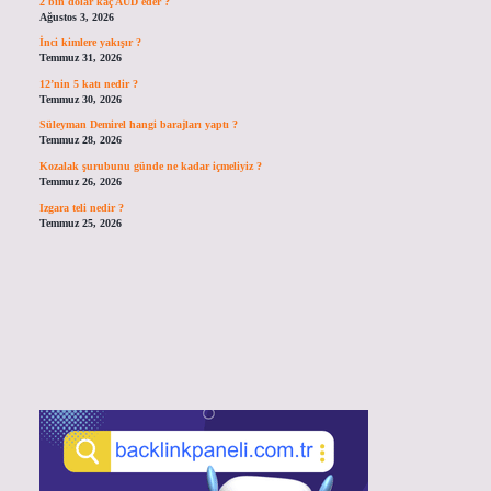
2 bin dolar kaç AUD eder ?
Ağustos 3, 2026
İnci kimlere yakışır ?
Temmuz 31, 2026
12’nin 5 katı nedir ?
Temmuz 30, 2026
Süleyman Demirel hangi barajları yaptı ?
Temmuz 28, 2026
Kozalak şurubunu günde ne kadar içmeliyiz ?
Temmuz 26, 2026
Izgara teli nedir ?
Temmuz 25, 2026