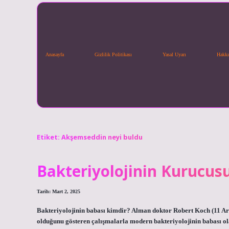
Anasayfa
Gizlilik Politikası
Yasal Uyarı
Hakkı
Etiket:
Akşemseddin neyi buldu
Bakteriyolojinin Kurucus
Tarih: Mart 2, 2025
Bakteriyolojinin babası kimdir? Alman doktor Robert Koch (11 Ara
olduğunu gösteren çalışmalarla modern bakteriyolojinin babası ol