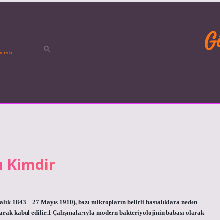
G
mızda
u Kimdir
lık 1843 – 27 Mayıs 1910), bazı mikropların belirli hastalıklara neden
arak kabul edilir.1 Çalışmalarıyla modern bakteriyolojinin babası olarak