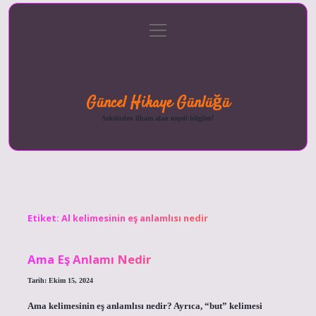
menüyü
Anasayfa
Gizlilik
Yasal
Hakkımızda
aç
Politikası
Uyarı
Güncel Hikaye Günlüğü
Sektörden ilham alan neşeli bilgiler!
Etiket:
Al kelimesinin eş anlamlısı nedir
Ama Eş Anlamı Nedir
Tarih: Ekim 15, 2024
Ama kelimesinin eş anlamlısı nedir? Ayrıca, “but” kelimesi