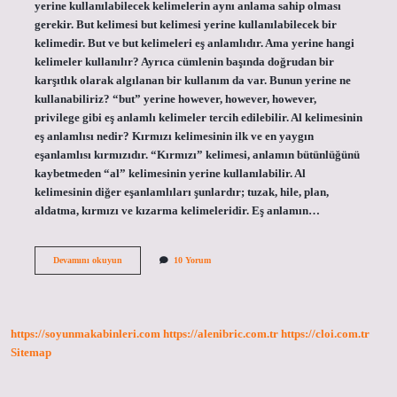
yerine kullanılabilecek kelimelerin aynı anlama sahip olması
gerekir. But kelimesi but kelimesi yerine kullanılabilecek bir
kelimedir. But ve but kelimeleri eş anlamlıdır. Ama yerine hangi
kelimeler kullanılır? Ayrıca cümlenin başında doğrudan bir
karşıtlık olarak algılanan bir kullanım da var. Bunun yerine ne
kullanabiliriz? “but” yerine however, however, however,
privilege gibi eş anlamlı kelimeler tercih edilebilir. Al kelimesinin
eş anlamlısı nedir? Kırmızı kelimesinin ilk ve en yaygın
eşanlamlısı kırmızıdır. “Kırmızı” kelimesi, anlamın bütünlüğünü
kaybetmeden “al” kelimesinin yerine kullanılabilir. Al
kelimesinin diğer eşanlamlıları şunlardır; tuzak, hile, plan,
aldatma, kırmızı ve kızarma kelimeleridir. Eş anlamın…
Ama
Devamını okuyun
10 Yorum
Eş
Anlamı
Nedir
https://soyunmakabinleri.com
https://alenibric.com.tr
https://cloi.com.tr
Sitemap