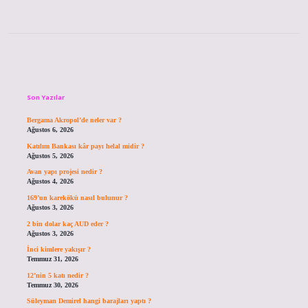
Sidebar
Son Yazılar
Bergama Akropol’de neler var ?
Ağustos 6, 2026
Katılım Bankası kâr payı helal midir ?
Ağustos 5, 2026
Avan yapı projesi nedir ?
Ağustos 4, 2026
169’un karekökü nasıl bulunur ?
Ağustos 3, 2026
2 bin dolar kaç AUD eder ?
Ağustos 3, 2026
İnci kimlere yakışır ?
Temmuz 31, 2026
12’nin 5 katı nedir ?
Temmuz 30, 2026
Süleyman Demirel hangi barajları yaptı ?