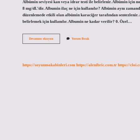
Albümin seviyesi kan veya idrar testi ile belirlenir. Albümin için n
8 mg/dL’dir. Albumin ilaç ne için kullanılır? Albümin aynı zamanda
düzenlemede etkili olan albümin karaciğer tarafından sentezlenir
belirlemek için kullanılır. Albumin ne kadar verilir? 0. Özel…
Albümin
Devamını okuyun
Yorum Bırak
Fiyatı
Ne
Kadar
https://soyunmakabinleri.com
https://alenibric.com.tr
https://cloi.