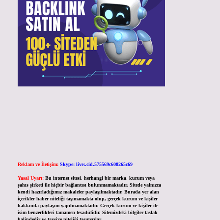
Reklam ve İletişim:
Skype: live:.cid.575569c608265c69
Yasal Uyarı:
Bu internet sitesi, herhangi bir marka, kurum veya
şahıs şirketi ile hiçbir bağlantısı bulunmamaktadır. Sitede yalnızca
kendi hazırladığımız makaleler paylaşılmaktadır. Burada yer alan
içerikler haber niteliği taşımamakta olup, gerçek kurum ve kişiler
hakkında paylaşım yapılmamaktadır. Gerçek kurum ve kişiler ile
isim benzerlikleri tamamen tesadüfidir. Sitemizdeki bilgiler taslak
halindedir ve tavsiye niteliği taşımazlar.