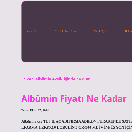
Anasayfa
Gizlilik Politikası
Yasal Uyarı
Hakkı
Etiket:
Albümin eksikliğinde ne olur
Albümin Fiyatı Ne Kadar
Tarih: Ekim 27, 2024
Albümin kaç TL? ILAC ADIFIRMA ADIKDV PERAKENDE SAT
LFARMA-TEK85,16 LOBULİN 5 GR/100 ML İV İNFÜZYON İÇİN ÇÖ