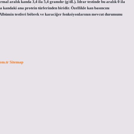
ormal aralık kanda 3,4 ila 5,4 gramdır (g/dL). İdrar testinde bu aralık 0 ila
 kandaki ana protein türlerinden biridir. Özellikle kan basıncını
. Albümin testleri böbrek ve karaciğer fonksiyonlarının mevcut durumunu
com.tr
Sitemap