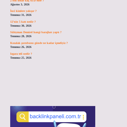
2 bin dolar kaç AUD eder ?
Ağustos 3, 2026
İnci kimlere yakışır ?
Temmuz 31, 2026
12’nin 5 katı nedir ?
Temmuz 30, 2026
Süleyman Demirel hangi barajları yaptı ?
Temmuz 28, 2026
Kozalak şurubunu günde ne kadar içmeliyiz ?
Temmuz 26, 2026
Izgara teli nedir ?
Temmuz 25, 2026