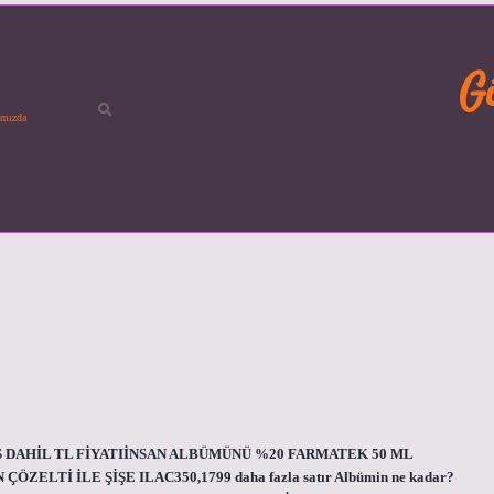
G
mızda
IŞ DAHİL TL FİYATIİNSAN ALBÜMÜNÜ %20 FARMATEK 50 ML
ZELTİ İLE ŞİŞE ILAC350,1799 daha fazla satır Albümin ne kadar?