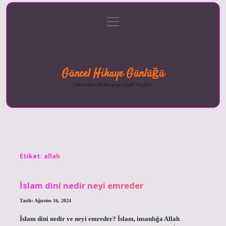
menüyü
Anasayfa
Gizlilik
Yasal
Hakkımızda
aç
Politikası
Uyarı
Güncel Hikaye Günlüğü
Sektörden ilham alan neşeli bilgiler!
Etiket:
allah
İslam dini nedir neyi emreder
Tarih: Ağustos 16, 2024
İslam dini nedir ve neyi emreder? İslam, insanlığa Allah