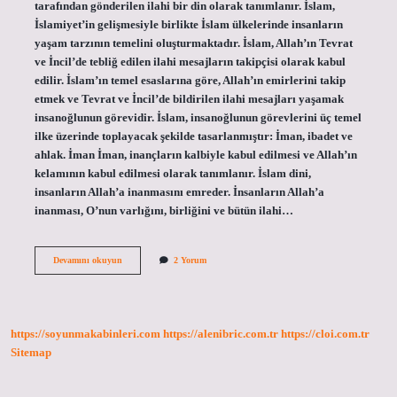
tarafından gönderilen ilahi bir din olarak tanımlanır. İslam,
İslamiyet’in gelişmesiyle birlikte İslam ülkelerinde insanların
yaşam tarzının temelini oluşturmaktadır. İslam, Allah’ın Tevrat
ve İncil’de tebliğ edilen ilahi mesajların takipçisi olarak kabul
edilir. İslam’ın temel esaslarına göre, Allah’ın emirlerini takip
etmek ve Tevrat ve İncil’de bildirilen ilahi mesajları yaşamak
insanoğlunun görevidir. İslam, insanoğlunun görevlerini üç temel
ilke üzerinde toplayacak şekilde tasarlanmıştır: İman, ibadet ve
ahlak. İman İman, inançların kalbiyle kabul edilmesi ve Allah’ın
kelamının kabul edilmesi olarak tanımlanır. İslam dini,
insanların Allah’a inanmasını emreder. İnsanların Allah’a
inanması, O’nun varlığını, birliğini ve bütün ilahi…
İslam
Devamını okuyun
2 Yorum
dini
nedir
neyi
emreder
https://soyunmakabinleri.com
https://alenibric.com.tr
https://cloi.com.tr
Sitemap