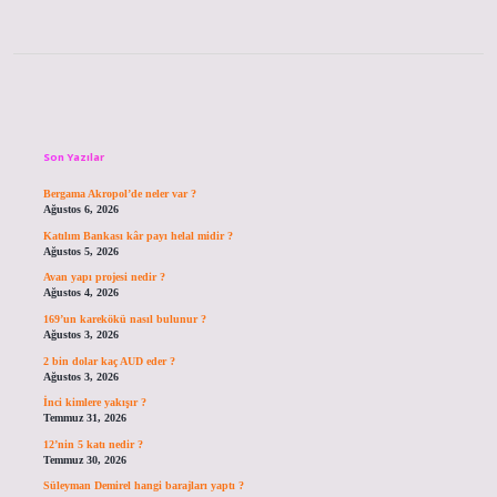
Sidebar
Son Yazılar
Bergama Akropol’de neler var ?
Ağustos 6, 2026
Katılım Bankası kâr payı helal midir ?
Ağustos 5, 2026
Avan yapı projesi nedir ?
Ağustos 4, 2026
169’un karekökü nasıl bulunur ?
Ağustos 3, 2026
2 bin dolar kaç AUD eder ?
Ağustos 3, 2026
İnci kimlere yakışır ?
Temmuz 31, 2026
12’nin 5 katı nedir ?
Temmuz 30, 2026
Süleyman Demirel hangi barajları yaptı ?