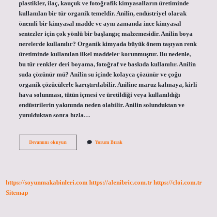
plastikler, ilaç, kauçuk ve fotoğrafik kimyasalların üretiminde
kullanılan bir tür organik temeldir. Anilin, endüstriyel olarak
önemli bir kimyasal madde ve aynı zamanda ince kimyasal
sentezler için çok yönlü bir başlangıç ​​malzemesidir. Anilin boya
nerelerde kullanılır? Organik kimyada büyük önem taşıyan renk
üretiminde kullanılan ilkel maddeler korunmuştur. Bu nedenle,
bu tür renkler deri boyama, fotoğraf ve baskıda kullanılır. Anilin
suda çözünür mü? Anilin su içinde kolayca çözünür ve çoğu
organik çözücülerle karıştırılabilir. Aniline maruz kalmaya, kirli
hava solunması, tütün içmesi ve üretildiği veya kullanıldığı
endüstrilerin yakınında neden olabilir. Anilin solunduktan ve
yutulduktan sonra hızla…
Anilin
Devamını okuyun
Yorum Bırak
Yağı
Ne
Işe
Yarar
https://soyunmakabinleri.com
https://alenibric.com.tr
https://cloi.com.tr
Sitemap