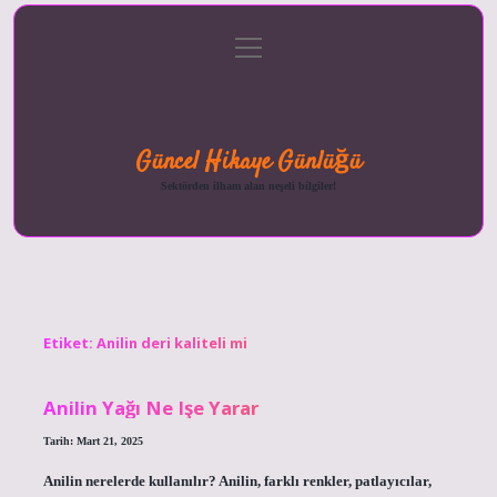
menüyü
Anasayfa
Gizlilik
Yasal
Hakkımızda
aç
Politikası
Uyarı
Güncel Hikaye Günlüğü
Sektörden ilham alan neşeli bilgiler!
Etiket:
Anilin deri kaliteli mi
Anilin Yağı Ne Işe Yarar
Tarih: Mart 21, 2025
Anilin nerelerde kullanılır? Anilin, farklı renkler, patlayıcılar,