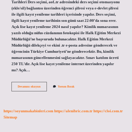
Tarihleri ​​Ders seçimi, aof..tr adresindeki ders seçimi otomasyonu
(ekle/sil) bağlantısı üzerinden öğrenci şifresi veya e-devlet şifresi
ile ilgili kayıt yenileme tarihleri ​​içerisinde yapılır. Ders seçimi,
ilgili kayıt yenileme tarihinin son günü saat 22:00’da sona erer.
Açık lise kayıt yenileme 2024 nasıl yapılır? Kimlik numarasının
yazılı olduğu nüfus cüzdanının fotokopisi ile Halk Eğitim Merkezi
Müdürlüğü’ne başvuruda bulunacaktır. Halk Eğitim Merkezi
Müdürlüğü dilekçeyi ve ekini .tr e-posta adresine gönderecek ve
öğrencinin Türkiye Cumhuriyeti’ne gönderecektir. Bu, kimlik
numarasının güncellenmesini sağlayacaktır. Sınav katılım ücreti
250 TL’dir. Açık lise kayıt yenileme internet üzerinden yapılır
mı? Açık…
Açık
Devamını okuyun
Yorum Bırak
Öğretim
Kayıt
Yenileme
Nasıl
Yapılır
https://soyunmakabinleri.com
https://alenibric.com.tr
https://cloi.com.tr
Sitemap