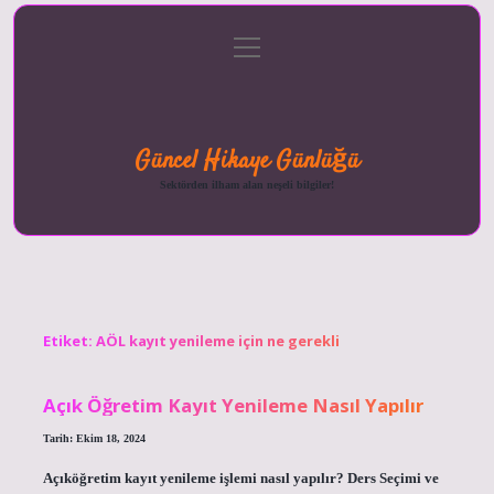
menüyü
Anasayfa
Gizlilik
Yasal
Hakkımızda
aç
Politikası
Uyarı
Güncel Hikaye Günlüğü
Sektörden ilham alan neşeli bilgiler!
Etiket:
AÖL kayıt yenileme için ne gerekli
Açık Öğretim Kayıt Yenileme Nasıl Yapılır
Tarih: Ekim 18, 2024
Açıköğretim kayıt yenileme işlemi nasıl yapılır? Ders Seçimi ve