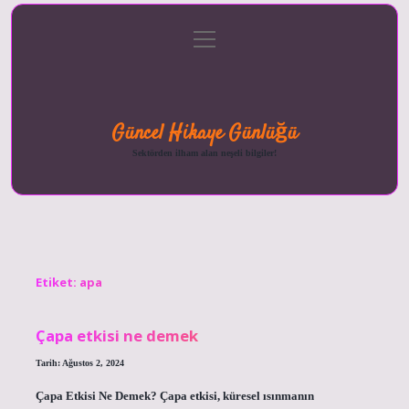
menüyü
Anasayfa
Gizlilik
Yasal
Hakkımızda
aç
Politikası
Uyarı
Güncel Hikaye Günlüğü
Sektörden ilham alan neşeli bilgiler!
Etiket:
apa
Çapa etkisi ne demek
Tarih: Ağustos 2, 2024
Çapa Etkisi Ne Demek? Çapa etkisi, küresel ısınmanın