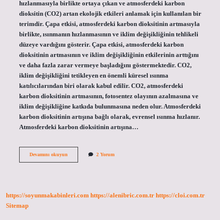
hızlanmasıyla birlikte ortaya çıkan ve atmosferdeki karbon
dioksitin (CO2) artan ekolojik etkileri anlamak için kullanılan bir
terimdir. Çapa etkisi, atmosferdeki karbon dioksitinin artmasıyla
birlikte, ısınmanın hızlanmasının ve iklim değişikliğinin tehlikeli
düzeye vardığını gösterir. Çapa etkisi, atmosferdeki karbon
dioksitinin artmasının ve iklim değişikliğinin etkilerinin arttığını
ve daha fazla zarar vermeye başladığını göstermektedir. CO2,
iklim değişikliğini tetikleyen en önemli küresel ısınma
katılıcılarından biri olarak kabul edilir. CO2, atmosferdeki
karbon dioksitinin artmasının, fotosentez olayının azalmasına ve
iklim değişikliğine katkıda bulunmasına neden olur. Atmosferdeki
karbon dioksitinin artışına bağlı olarak, evrensel ısınma hızlanır.
Atmosferdeki karbon dioksitinin artışına…
Çapa
Devamını okuyun
2 Yorum
etkisi
ne
demek
https://soyunmakabinleri.com
https://alenibric.com.tr
https://cloi.com.tr
Sitemap