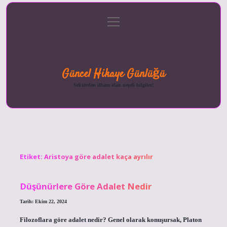
menüyü
Anasayfa
Gizlilik
Yasal
Hakkımızda
aç
Politikası
Uyarı
Güncel Hikaye Günlüğü
Sektörden ilham alan neşeli bilgiler!
Etiket:
Aristoya göre adalet kaça ayrılır
Düşünürlere Göre Adalet Nedir
Tarih: Ekim 22, 2024
Filozoflara göre adalet nedir? Genel olarak konuşursak, Platon