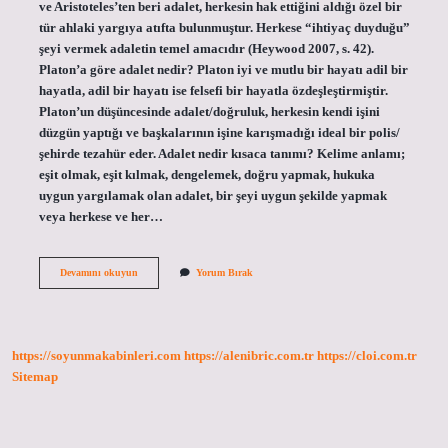
ve Aristoteles’ten beri adalet, herkesin hak ettiğini aldığı özel bir
tür ahlaki yargıya atıfta bulunmuştur. Herkese “ihtiyaç duyduğu”
şeyi vermek adaletin temel amacıdır (Heywood 2007, s. 42).
Platon’a göre adalet nedir? Platon iyi ve mutlu bir hayatı adil bir
hayatla, adil bir hayatı ise felsefi bir hayatla özdeşleştirmiştir.
Platon’un düşüncesinde adalet/doğruluk, herkesin kendi işini
düzgün yaptığı ve başkalarının işine karışmadığı ideal bir polis/
şehirde tezahür eder. Adalet nedir kısaca tanımı? Kelime anlamı;
eşit olmak, eşit kılmak, dengelemek, doğru yapmak, hukuka
uygun yargılamak olan adalet, bir şeyi uygun şekilde yapmak
veya herkese ve her…
Düşünürlere
Devamını okuyun
Yorum Bırak
Göre
Adalet
Nedir
https://soyunmakabinleri.com
https://alenibric.com.tr
https://cloi.com.tr
Sitemap