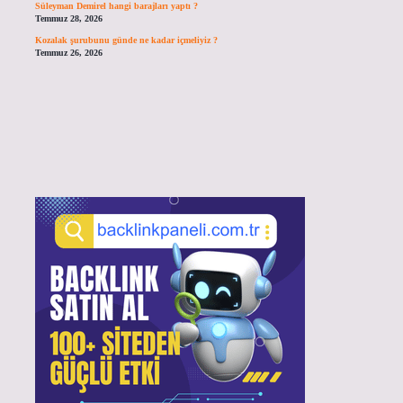
Süleyman Demirel hangi barajları yaptı ?
Temmuz 28, 2026
Kozalak şurubunu günde ne kadar içmeliyiz ?
Temmuz 26, 2026