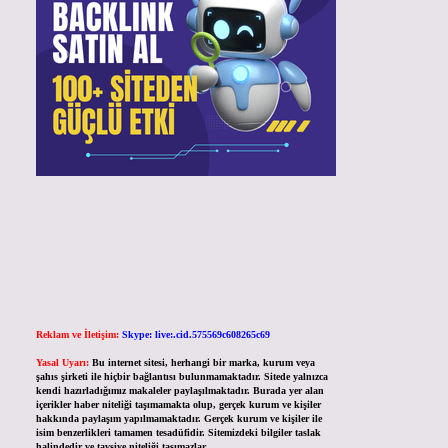
Reklam ve İletişim:
Skype: live:.cid.575569c608265c69
Yasal Uyarı:
Bu internet sitesi, herhangi bir marka, kurum veya
şahıs şirketi ile hiçbir bağlantısı bulunmamaktadır. Sitede yalnızca
kendi hazırladığımız makaleler paylaşılmaktadır. Burada yer alan
içerikler haber niteliği taşımamakta olup, gerçek kurum ve kişiler
hakkında paylaşım yapılmamaktadır. Gerçek kurum ve kişiler ile
isim benzerlikleri tamamen tesadüfidir. Sitemizdeki bilgiler taslak
halindedir ve tavsiye niteliği taşımazlar.