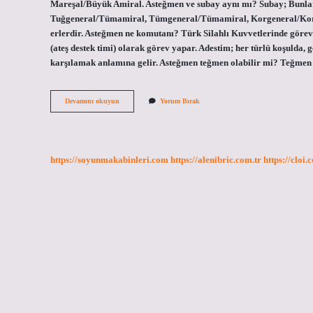
Mareşal/Büyük Amiral. Asteğmen ve subay aynı mı? Subay; Bunlar
Tuğgeneral/Tümamiral, Tümgeneral/Tümamiral, Korgeneral/Kora
erlerdir. Asteğmen ne komutanı? Türk Silahlı Kuvvetlerinde gör
(ateş destek timi) olarak görev yapar. Adestim; her türlü koşulda,
karşılamak anlamına gelir. Asteğmen teğmen olabilir mi? Teğmen o
Asteğmen
Devamını okuyun
Yorum Bırak
Kimlerin
Üstü
https://soyunmakabinleri.com
https://alenibric.com.tr
https://cloi.