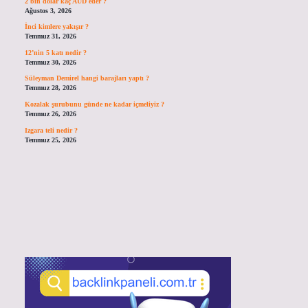
2 bin dolar kaç AUD eder ?
Ağustos 3, 2026
İnci kimlere yakışır ?
Temmuz 31, 2026
12’nin 5 katı nedir ?
Temmuz 30, 2026
Süleyman Demirel hangi barajları yaptı ?
Temmuz 28, 2026
Kozalak şurubunu günde ne kadar içmeliyiz ?
Temmuz 26, 2026
Izgara teli nedir ?
Temmuz 25, 2026