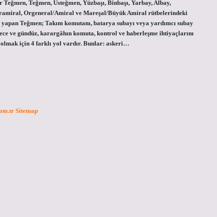
 Teğmen, Teğmen, Üsteğmen, Yüzbaşı, Binbaşı, Yarbay, Albay,
miral, Orgeneral/Amiral ve Mareşal/Büyük Amiral rütbelerindeki
ev yapan Teğmen; Takım komutanı, batarya subayı veya yardımcı subay
 gece ve gündüz, karargâhın komuta, kontrol ve haberleşme ihtiyaçlarını
lmak için 4 farklı yol vardır. Bunlar: askeri…
com.tr
Sitemap