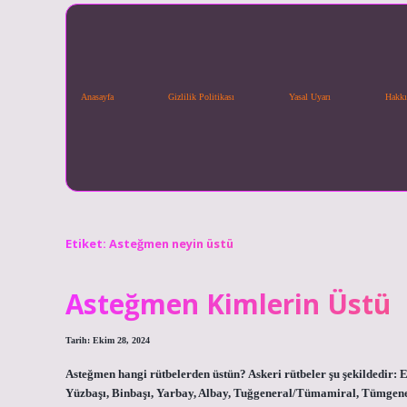
Anasayfa
Gizlilik Politikası
Yasal Uyarı
Hakkı
Etiket:
Asteğmen neyin üstü
Asteğmen Kimlerin Üstü
Tarih: Ekim 28, 2024
Asteğmen hangi rütbelerden üstün? Askeri rütbeler şu şekildedir:
Yüzbaşı, Binbaşı, Yarbay, Albay, Tuğgeneral/Tümamiral, Tümge