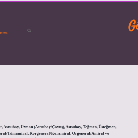
G
mızda
 Er, Astsubay, Uzman (Astsubay/Çavuş), Astsubay, Teğmen, Üsteğmen,
neral/Tümamiral, Korgeneral/Koramiral, Orgeneral/Amiral ve