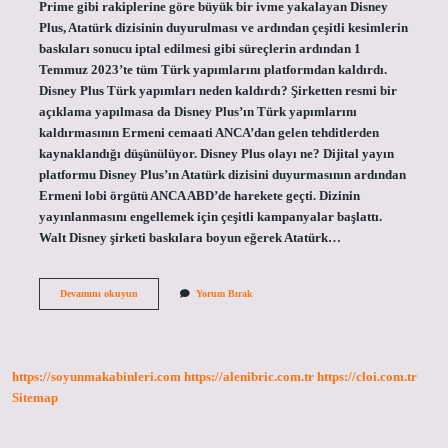
Prime gibi rakiplerine göre büyük bir ivme yakalayan Disney
Plus, Atatürk dizisinin duyurulması ve ardından çeşitli kesimlerin
baskıları sonucu iptal edilmesi gibi süreçlerin ardından 1
Temmuz 2023’te tüm Türk yapımlarını platformdan kaldırdı.
Disney Plus Türk yapımları neden kaldırdı? Şirketten resmi bir
açıklama yapılmasa da Disney Plus’ın Türk yapımlarını
kaldırmasının Ermeni cemaati ANCA’dan gelen tehditlerden
kaynaklandığı düşünülüyor. Disney Plus olayı ne? Dijital yayın
platformu Disney Plus’ın Atatürk dizisini duyurmasının ardından
Ermeni lobi örgütü ANCA ABD’de harekete geçti. Dizinin
yayınlanmasını engellemek için çeşitli kampanyalar başlattı.
Walt Disney şirketi baskılara boyun eğerek Atatürk…
Disney
Devamını okuyun
Yorum Bırak
Plus
Türkiyeden
Çekildi
Mi
https://soyunmakabinleri.com
https://alenibric.com.tr
https://cloi.com.tr
Sitemap