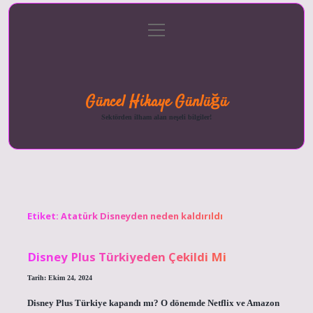
menüyü
Anasayfa
Gizlilik
Yasal
Hakkımızda
aç
Politikası
Uyarı
Güncel Hikaye Günlüğü
Sektörden ilham alan neşeli bilgiler!
Etiket:
Atatürk Disneyden neden kaldırıldı
Disney Plus Türkiyeden Çekildi Mi
Tarih: Ekim 24, 2024
Disney Plus Türkiye kapandı mı? O dönemde Netflix ve Amazon