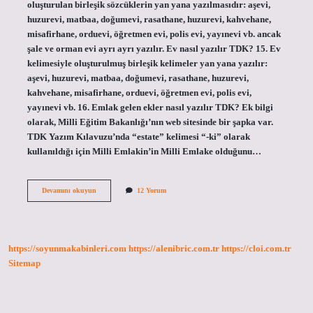
oluşturulan birleşik sözcüklerin yan yana yazılmasıdır: aşevi,
huzurevi, matbaa, doğumevi, rasathane, huzurevi, kahvehane,
misafirhane, orduevi, öğretmen evi, polis evi, yayınevi vb. ancak
şale ve orman evi ayrı ayrı yazılır. Ev nasıl yazılır TDK? 15. Ev
kelimesiyle oluşturulmuş birleşik kelimeler yan yana yazılır:
aşevi, huzurevi, matbaa, doğumevi, rasathane, huzurevi,
kahvehane, misafirhane, orduevi, öğretmen evi, polis evi,
yayınevi vb. 16. Emlak gelen ekler nasıl yazılır TDK? Ek bilgi
olarak, Milli Eğitim Bakanlığı’nın web sitesinde bir şapka var.
TDK Yazım Kılavuzu’nda “estate” kelimesi “-ki” olarak
kullanıldığı için Milli Emlakin’in Milli Emlake olduğunu…
Ev
Devamını okuyun
12 Yorum
Sahipliği
Nasil
Yazılır
Tdk
https://soyunmakabinleri.com
https://alenibric.com.tr
https://cloi.com.tr
Sitemap