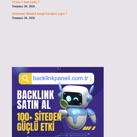
12’nin 5 katı nedir ?
Temmuz 30, 2026
Süleyman Demirel hangi barajları yaptı ?
Temmuz 28, 2026