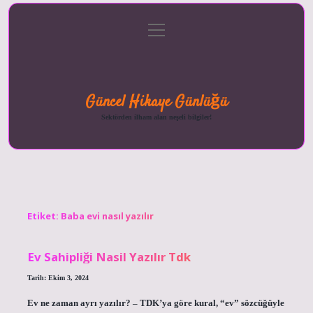
menüyü
Anasayfa
Gizlilik
Yasal
Hakkımızda
aç
Politikası
Uyarı
Güncel Hikaye Günlüğü
Sektörden ilham alan neşeli bilgiler!
Etiket:
Baba evi nasıl yazılır
Ev Sahipliği Nasil Yazılır Tdk
Tarih: Ekim 3, 2024
Ev ne zaman ayrı yazılır? – TDK’ya göre kural, “ev” sözcüğüyle