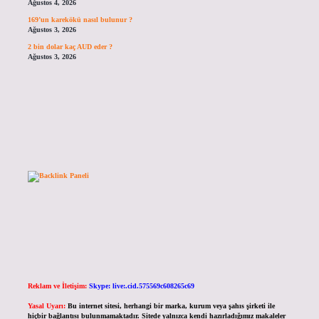
Ağustos 4, 2026
169’un karekökü nasıl bulunur ?
Ağustos 3, 2026
2 bin dolar kaç AUD eder ?
Ağustos 3, 2026
Reklam ve İletişim:
Skype: live:.cid.575569c608265c69
Yasal Uyarı:
Bu internet sitesi, herhangi bir marka, kurum veya şahıs şirketi ile
hiçbir bağlantısı bulunmamaktadır. Sitede yalnızca kendi hazırladığımız makaleler