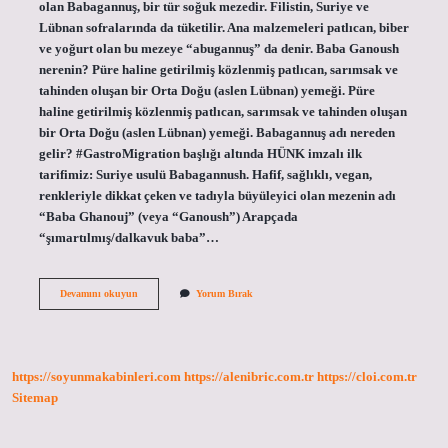
olan Babagannuş, bir tür soğuk mezedir. Filistin, Suriye ve
Lübnan sofralarında da tüketilir. Ana malzemeleri patlıcan, biber
ve yoğurt olan bu mezeye “abugannuş” da denir. Baba Ganoush
nerenin? Püre haline getirilmiş közlenmiş patlıcan, sarımsak ve
tahinden oluşan bir Orta Doğu (aslen Lübnan) yemeği. Püre
haline getirilmiş közlenmiş patlıcan, sarımsak ve tahinden oluşan
bir Orta Doğu (aslen Lübnan) yemeği. Babagannuş adı nereden
gelir? #GastroMigration başlığı altında HÜNK imzalı ilk
tarifimiz: Suriye usulü Babagannush. Hafif, sağlıklı, vegan,
renkleriyle dikkat çeken ve tadıyla büyüleyici olan mezenin adı
“Baba Ghanouj” (veya “Ganoush”) Arapçada
“şımartılmış/dalkavuk baba”…
Babagannus
Devamını okuyun
Yorum Bırak
Hangi
Yöreye
Ait
https://soyunmakabinleri.com
https://alenibric.com.tr
https://cloi.com.tr
Sitemap