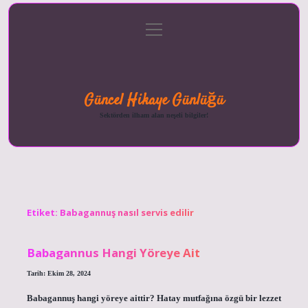
menüyü
Anasayfa
Gizlilik
Yasal
Hakkımızda
aç
Politikası
Uyarı
Güncel Hikaye Günlüğü
Sektörden ilham alan neşeli bilgiler!
Etiket:
Babagannuş nasıl servis edilir
Babagannus Hangi Yöreye Ait
Tarih: Ekim 28, 2024
Babagannuş hangi yöreye aittir? Hatay mutfağına özgü bir lezzet