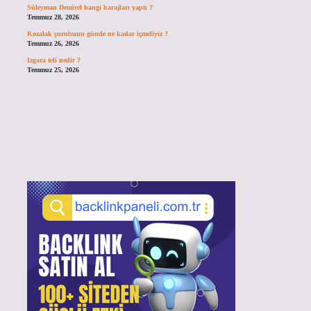
Süleyman Demirel hangi barajları yaptı ?
Temmuz 28, 2026
Kozalak şurubunu günde ne kadar içmeliyiz ?
Temmuz 26, 2026
Izgara teli nedir ?
Temmuz 25, 2026