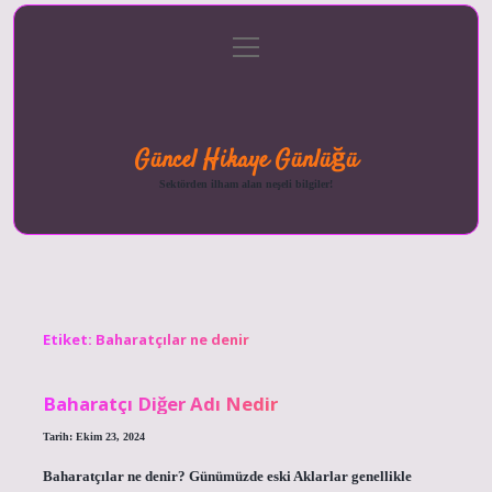
menüyü
Anasayfa
Gizlilik
Yasal
Hakkımızda
aç
Politikası
Uyarı
Güncel Hikaye Günlüğü
Sektörden ilham alan neşeli bilgiler!
Etiket:
Baharatçılar ne denir
Baharatçı Diğer Adı Nedir
Tarih: Ekim 23, 2024
Baharatçılar ne denir? Günümüzde eski Aklarlar genellikle