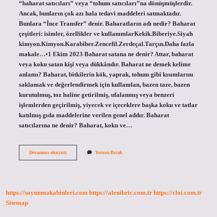
“baharat satıcıları” veya “tohum satıcıları”na dönüşmüşlerdir.
Ancak, bunların çok azı hala tedavi maddeleri satmaktadır.
Bunlara “İnce Transfer” denir. Baharatların adı nedir? Baharat
çeşitleri: isimler, özellikler ve kullanımlarKekik.Biberiye.Siyah
kimyon.Kimyon.Karabiber.Zencefil.Zerdeçal.Tarçın.Daha fazla
makale…•1 Ekim 2023 Baharat satana ne denir? Attar, baharat
veya koku satan kişi veya dükkândır. Baharat ne demek kelime
anlamı? Baharat, bitkilerin kök, yaprak, tohum gibi kısımlarını
saklamak ve değerlendirmek için kullanılan, bazen taze, bazen
kurutulmuş, toz haline getirilmiş, ufalanmış veya benzeri
işlemlerden geçirilmiş, yiyecek ve içeceklere başka koku ve tatlar
katılmış gıda maddelerine verilen genel addır. Baharat
satıcılarına ne denir? Baharat, koku ve…
Baharatçı
Devamını okuyun
Yorum Bırak
Diğer
Adı
Nedir
https://soyunmakabinleri.com
https://alenibric.com.tr
https://cloi.com.tr
Sitemap