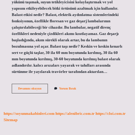
yükünü taşımak, suyun tetikleyicisini kolaylaştırmak ve yol
yapısını etkileyebilecek bitki örtüsünü azaltmak için kullanılır.
Balast etkisi nedir? Balast, elektrik aydınlatma sistemlerindeki
fonksiyonun, özellikle floresan ve gaz deşarj lambalarının
çalıştırılabileceği bir cihazdır. Bu lambalar, negatif direnç
özellikleri nedeniyle çizdikleri akımı kısıtlayamaz. Gaz deşarjı
başladığında, akım sürekli olarak artar, bu da lambanın
bozulmasına yol açar. Balast taşı nedir? Keskin ve keskin kenarlı
sert ve güçlü taşlar, 30 ila 60 mm boyutunda kırılmış, 30 ila 60
mm boyutunda kırılmış, 30-60 boyutunda kırılmış balast olarak
adlandırılır. kalıcı arızaları yayarak ve tahılları arasında
sürtünme ile yayılarak travörler tarafından aktarılan…
Balast
Devamını okuyun
Yorum Bırak
Taşı
Ne
Işe
Yarar
https://soyunmakabinleri.com
https://alenibric.com.tr
https://cloi.com.tr
Sitemap