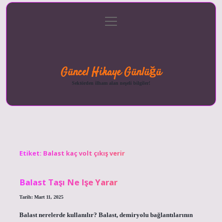
menüyü
Anasayfa
Gizlilik
Yasal
Hakkımızda
aç
Politikası
Uyarı
Güncel Hikaye Günlüğü
Sektörden ilham alan neşeli bilgiler!
Etiket:
Balast kaç volt çıkış verir
Balast Taşı Ne Işe Yarar
Tarih: Mart 11, 2025
Balast nerelerde kullanılır? Balast, demiryolu bağlantılarının