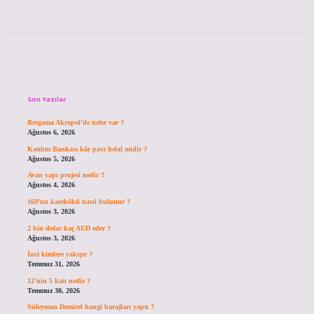
Sidebar
Son Yazılar
Bergama Akropol’de neler var ?
Ağustos 6, 2026
Katılım Bankası kâr payı helal midir ?
Ağustos 5, 2026
Avan yapı projesi nedir ?
Ağustos 4, 2026
169’un karekökü nasıl bulunur ?
Ağustos 3, 2026
2 bin dolar kaç AUD eder ?
Ağustos 3, 2026
İnci kimlere yakışır ?
Temmuz 31, 2026
12’nin 5 katı nedir ?
Temmuz 30, 2026
Süleyman Demirel hangi barajları yaptı ?