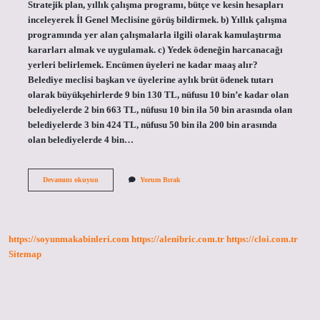
Stratejik plan, yıllık çalışma programı, bütçe ve kesin hesapları
inceleyerek İl Genel Meclisine görüş bildirmek. b) Yıllık çalışma
programında yer alan çalışmalarla ilgili olarak kamulaştırma
kararları almak ve uygulamak. c) Yedek ödeneğin harcanacağı
yerleri belirlemek. Encümen üyeleri ne kadar maaş alır?
Belediye meclisi başkan ve üyelerine aylık brüt ödenek tutarı
olarak büyükşehirlerde 9 bin 130 TL, nüfusu 10 bin’e kadar olan
belediyelerde 2 bin 663 TL, nüfusu 10 bin ila 50 bin arasında olan
belediyelerde 3 bin 424 TL, nüfusu 50 bin ila 200 bin arasında
olan belediyelerde 4 bin…
Encümen
Devamını okuyun
Yorum Bırak
Üyesi
Ne
Demek
https://soyunmakabinleri.com
https://alenibric.com.tr
https://cloi.com.tr
Sitemap