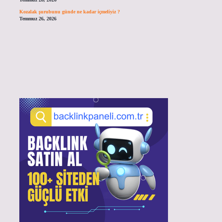
Kozalak şurubunu günde ne kadar içmeliyiz ?
Temmuz 26, 2026