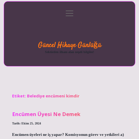
menüyü
Anasayfa
Gizlilik
Yasal
Hakkımızda
aç
Politikası
Uyarı
Güncel Hikaye Günlüğü
Sektörden ilham alan neşeli bilgiler!
Etiket:
Belediye encümeni kimdir
Encümen Üyesi Ne Demek
Tarih: Ekim 25, 2024
Encümen üyeleri ne iş yapar? Komisyonun görev ve yetkileri a)