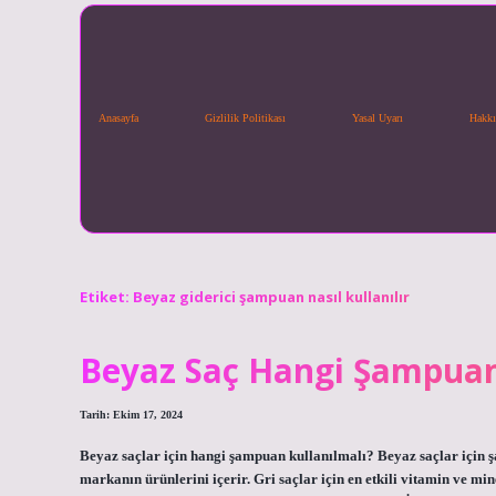
Anasayfa
Gizlilik Politikası
Yasal Uyarı
Hakkı
Etiket:
Beyaz giderici şampuan nasıl kullanılır
Beyaz Saç Hangi Şampuan
Tarih: Ekim 17, 2024
Beyaz saçlar için hangi şampuan kullanılmalı? Beyaz saçlar için 
markanın ürünlerini içerir. Gri saçlar için en etkili vitamin ve mi