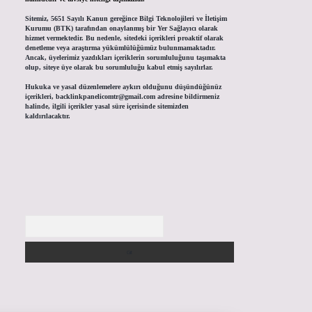
Sitemiz, 5651 Sayılı Kanun gereğince Bilgi Teknolojileri ve İletişim
Kurumu (BTK) tarafından onaylanmış bir Yer Sağlayıcı olarak
hizmet vermektedir. Bu nedenle, sitedeki içerikleri proaktif olarak
denetleme veya araştırma yükümlülüğümüz bulunmamaktadır.
Ancak, üyelerimiz yazdıkları içeriklerin sorumluluğunu taşımakta
olup, siteye üye olarak bu sorumluluğu kabul etmiş sayılırlar.
Hukuka ve yasal düzenlemelere aykırı olduğunu düşündüğünüz
içerikleri,
backlinkpanelicomtr@gmail.com
adresine bildirmeniz
halinde, ilgili içerikler yasal süre içerisinde sitemizden
kaldırılacaktır.
Arama