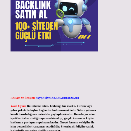
Reklam ve İletişim:
Skype: live:.cid.575569c608265c69
Yasal Uyarı:
Bu internet sitesi, herhangi bir marka, kurum veya
şahıs şirketi ile hiçbir bağlantısı bulunmamaktadır. Sitede yalnızca
kendi hazırladığımız makaleler paylaşılmaktadır. Burada yer alan
içerikler haber niteliği taşımamakta olup, gerçek kurum ve kişiler
hakkında paylaşım yapılmamaktadır. Gerçek kurum ve kişiler ile
isim benzerlikleri tamamen tesadüfidir. Sitemizdeki bilgiler taslak
halindedir ve tavsiye niteliği taşımazlar.