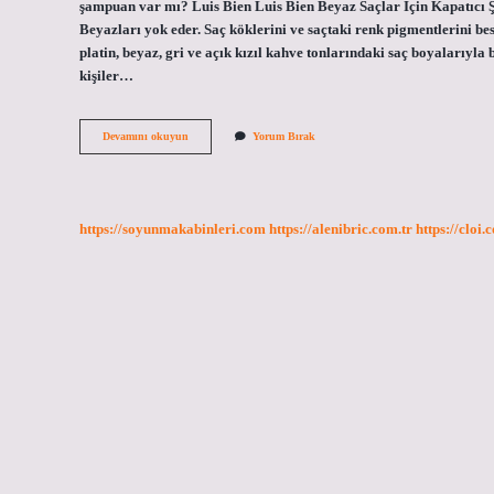
şampuan var mı? Luis Bien Luis Bien Beyaz Saçlar İçin Kapatıcı Ş
Beyazları yok eder. Saç köklerini ve saçtaki renk pigmentlerini 
platin, beyaz, gri ve açık kızıl kahve tonlarındaki saç boyalarıyla 
kişiler…
Beyaz
Devamını okuyun
Yorum Bırak
Saç
Hangi
Şampuanla
Yıkanır
https://soyunmakabinleri.com
https://alenibric.com.tr
https://cloi.