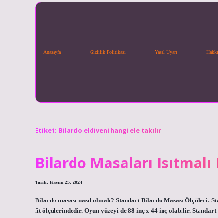
Anasayfa
Gizlilik Politikası
Yasal Uyarı
Hakkı
Etiket:
Bilardo eldiveni hangi ele takılır
Bilardo Masaları Isıtmalı
Tarih: Kasım 25, 2024
Bilardo masası nasıl olmalı? Standart Bilardo Masası Ölçüleri: Stan
fit ölçülerindedir. Oyun yüzeyi de 88 inç x 44 inç olabilir. Standar