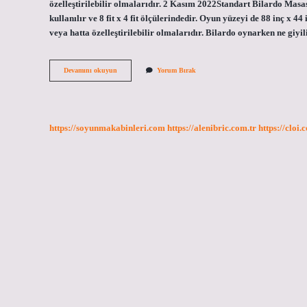
özelleştirilebilir olmalarıdır. 2 Kasım 2022Standart Bilardo Masas
kullanılır ve 8 fit x 4 fit ölçülerindedir. Oyun yüzeyi de 88 inç x 44
veya hatta özelleştirilebilir olmalarıdır. Bilardo oynarken ne giy
Bilardo
Devamını okuyun
Yorum Bırak
Masaları
Isıtmalı
Mı
https://soyunmakabinleri.com
https://alenibric.com.tr
https://cloi.