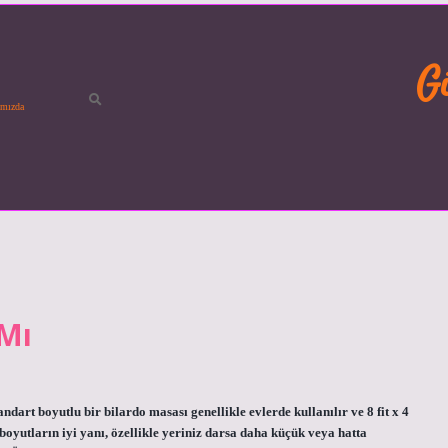
G
mızda
 Mı
dart boyutlu bir bilardo masası genellikle evlerde kullanılır ve 8 fit x 4
t boyutların iyi yanı, özellikle yeriniz darsa daha küçük veya hatta