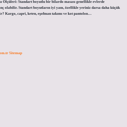
ı Ölçüleri: Standart boyutlu bir bilardo masası genellikle evlerde
 inç olabilir. Standart boyutların iyi yanı, özellikle yeriniz darsa daha küçük
ilir? Kargo, capri, keten, eşofman takımı ve kot pantolon…
com.tr
Sitemap