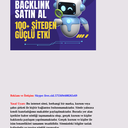
Reklam ve İletişim:
Skype: live:.cid.575569c608265c69
Yasal Uyarı:
Bu internet sitesi, herhangi bir marka, kurum veya
şahıs şirketi ile hiçbir bağlantısı bulunmamaktadır. Sitede yalnızca
kendi hazırladığımız makaleler paylaşılmaktadır. Burada yer alan
içerikler haber niteliği taşımamakta olup, gerçek kurum ve kişiler
hakkında paylaşım yapılmamaktadır. Gerçek kurum ve kişiler ile
isim benzerlikleri tamamen tesadüfidir. Sitemizdeki bilgiler taslak
halindedir ve tavsiye niteliği taşımazlar.