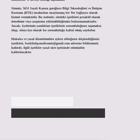
Sitemiz, 5651 Sayılı Kanun gereğince Bilgi Teknolojileri ve İletişim
Kurumu (BTK) tarafından onaylanmış bir Yer Sağlayıcı olarak
hizmet vermektedir. Bu nedenle, sitedeki içerikleri proaktif olarak
denetleme veya araştırma yükümlülüğümüz bulunmamaktadır.
Ancak, üyelerimiz yazdıkları içeriklerin sorumluluğunu taşımakta
olup, siteye üye olarak bu sorumluluğu kabul etmiş sayılırlar.
Hukuka ve yasal düzenlemelere aykırı olduğunu düşündüğünüz
içerikleri,
backlinkpanelicomtr@gmail.com
adresine bildirmeniz
halinde, ilgili içerikler yasal süre içerisinde sitemizden
kaldırılacaktır.
Arama