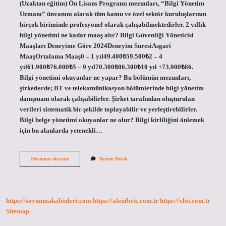
(Uzaktan eğitim) Ön Lisans Programı mezunları, “Bilgi Yönetim
Uzmanı” ünvanını alarak tüm kamu ve özel sektör kuruluşlarının
birçok biriminde profesyonel olarak çalışabilmektedirler. 2 yıllık
bilgi yönetimi ne kadar maaş alır? Bilgi Güvenliği Yöneticisi
Maaşları Deneyime Göre 2024Deneyim SüresiAsgari
MaaşOrtalama Maaş0 – 1 yıl49.400₺59.500₺2 – 4
yıl61.900₺76.000₺5 – 9 yıl70.300₺86.300₺10 yıl +73.900₺86.
Bilgi yönetimi okuyanlar ne yapar? Bu bölümün mezunları,
şirketlerde; BT ve telekomünikasyon bölümlerinde bilgi yönetim
danışmanı olarak çalışabilirler. Şirket tarafından oluşturulan
verileri sistematik bir şekilde toplayabilir ve yerleştirebilirler.
Bilgi belge yönetimi okuyanlar ne olur? Bilgi kirliliğini önlemek
için bu alanlarda yetenekli…
2
Devamını okuyun
Yorum Bırak
Yıllık
Bilgi
Yönetimi
Ne
Iş
https://soyunmakabinleri.com
https://alenibric.com.tr
https://cloi.com.tr
Yapar
Sitemap