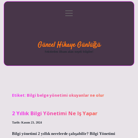
menüyü
Anasayfa
Gizlilik
Yasal
Hakkımızda
aç
Politikası
Uyarı
Güncel Hikaye Günlüğü
Sektörden ilham alan neşeli bilgiler!
Etiket:
Bilgi belge yönetimi okuyanlar ne olur
2 Yıllık Bilgi Yönetimi Ne Iş Yapar
Tarih: Kasım 23, 2024
Bilgi yönetimi 2 yıllık nerelerde çalışabilir? Bilgi Yönetimi