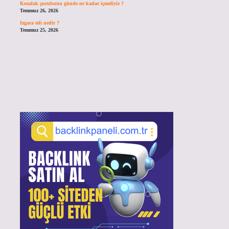
Kozalak şurubunu günde ne kadar içmeliyiz ?
Temmuz 26, 2026
Izgara teli nedir ?
Temmuz 25, 2026