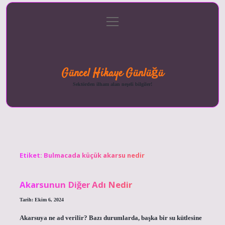
menüyü
Anasayfa
Gizlilik
Yasal
Hakkımızda
aç
Politikası
Uyarı
Güncel Hikaye Günlüğü
Sektörden ilham alan neşeli bilgiler!
Etiket:
Bulmacada küçük akarsu nedir
Akarsunun Diğer Adı Nedir
Tarih: Ekim 6, 2024
Akarsuya ne ad verilir? Bazı durumlarda, başka bir su kütlesine