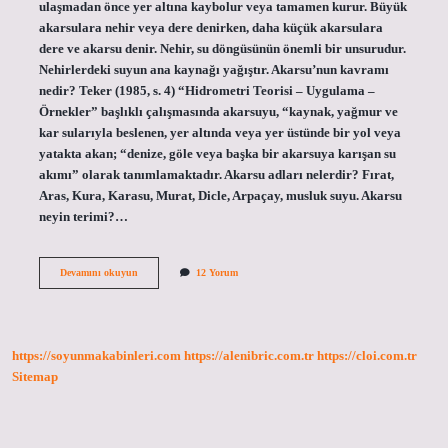
ulaşmadan önce yer altına kaybolur veya tamamen kurur. Büyük
akarsulara nehir veya dere denirken, daha küçük akarsulara
dere ve akarsu denir. Nehir, su döngüsünün önemli bir unsurudur.
Nehirlerdeki suyun ana kaynağı yağıştır. Akarsu’nun kavramı
nedir? Teker (1985, s. 4) “Hidrometri Teorisi – Uygulama –
Örnekler” başlıklı çalışmasında akarsuyu, “kaynak, yağmur ve
kar sularıyla beslenen, yer altında veya yer üstünde bir yol veya
yatakta akan; “denize, göle veya başka bir akarsuya karışan su
akımı” olarak tanımlamaktadır. Akarsu adları nelerdir? Fırat,
Aras, Kura, Karasu, Murat, Dicle, Arpaçay, musluk suyu. Akarsu
neyin terimi?…
Akarsunun
Devamını okuyun
12 Yorum
Diğer
Adı
Nedir
https://soyunmakabinleri.com
https://alenibric.com.tr
https://cloi.com.tr
Sitemap