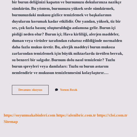
bir burun deliğinizi kapatın ve burnunuzu dokularınıza nazikçe
sümkürün. Bu yöntem, burnunuzu yüksek sesle sümkürmek,
burnunuzdaki mukusu gizlice temizlemek ve başkalarının
duyularını korumak kadar etkilidir. Öte yandan, yüksek, tiz bir
ses, çok fazla basınç oluşturulduğu anlamına gelir. Burun içi
pisliği neden olur? Burun içi; Hava kirliliği, alerjen maddeler,
duman veya virüsler tarafından rahatsız edildiğinde normalden
daha fazla mukus üretir. Bu, alerjik maddeyi burun mukoza
zarlarından temizlemek için büyük miktarlarda üretilen berrak,
su benzeri bir salgıdır. Burnum dolu nasıl temizlenir? Tuzlu
burun spreyleri veya damlaları: Tuzlu su burun astarını
nemlendirir ve mukusun temizlenmesini kolaylaştırır.…
Burun
Devamını okuyun
Yorum Bırak
Içindeki
Pisliği
Nasıl
Temizlenir
https://soyunmakabinleri.com
https://alenibric.com.tr
https://cloi.com.tr
Sitemap