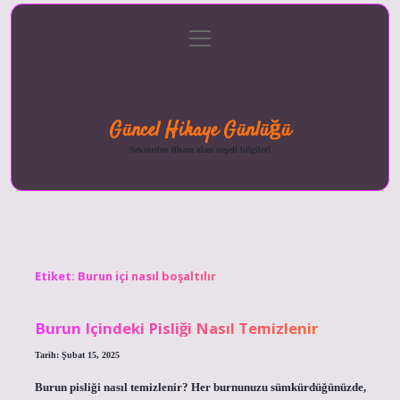
menüyü
Anasayfa
Gizlilik
Yasal
Hakkımızda
aç
Politikası
Uyarı
Güncel Hikaye Günlüğü
Sektörden ilham alan neşeli bilgiler!
Etiket:
Burun içi nasıl boşaltılır
Burun Içindeki Pisliği Nasıl Temizlenir
Tarih: Şubat 15, 2025
Burun pisliği nasıl temizlenir? Her burnunuzu sümkürdüğünüzde,