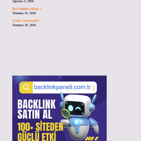
Ağustos 3, 2026
İnci kimlere yakışır ?
Temmuz 31, 2026
12’nin 5 katı nedir ?
Temmuz 30, 2026