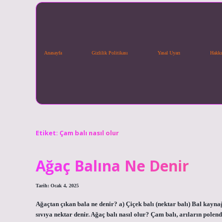
Anasayfa
Gizlilik Politikası
Yasal Uyarı
Hakkı
Etiket:
Çam balı nasıl olur
Ağaç Balına Ne Denir
Tarih: Ocak 4, 2025
Ağaçtan çıkan bala ne denir? a) Çiçek balı (nektar balı) Bal kayna
sıvıya nektar denir. Ağaç balı nasıl olur? Çam balı, arıların pole