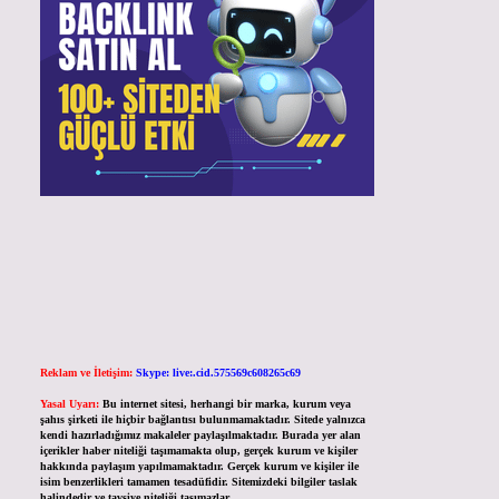
Reklam ve İletişim:
Skype: live:.cid.575569c608265c69
Yasal Uyarı:
Bu internet sitesi, herhangi bir marka, kurum veya
şahıs şirketi ile hiçbir bağlantısı bulunmamaktadır. Sitede yalnızca
kendi hazırladığımız makaleler paylaşılmaktadır. Burada yer alan
içerikler haber niteliği taşımamakta olup, gerçek kurum ve kişiler
hakkında paylaşım yapılmamaktadır. Gerçek kurum ve kişiler ile
isim benzerlikleri tamamen tesadüfidir. Sitemizdeki bilgiler taslak
halindedir ve tavsiye niteliği taşımazlar.