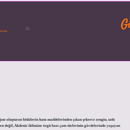
G
mızda
ğını oluşturan bitkilerin ham maddelerinden çıkan şekerce zengin, tatlı
nden değil, Akdeniz iklimine özgü bazı çam türlerinin gövdelerinde yaşayan