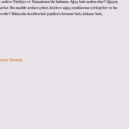
da sadece Türkiye ve Yunanistan’da bulunur. Ağaç balı neden olur? Ağaçta
tarlar. Bu madde arıları çeker, böylece ağaç oyuklarına yerleşirler ve bu
lerdir? Dünyada üretilen bal çeşitleri; kestane balı, köknar balı,
com.tr
Sitemap