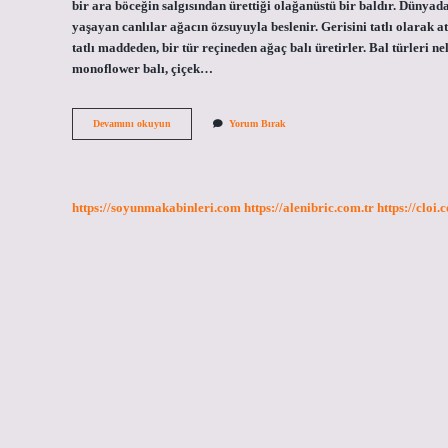
bir ara böceğin salgısından ürettiği olağanüstü bir baldır. Dünya
yaşayan canlılar ağacın özsuyuyla beslenir. Gerisini tatlı olarak a
tatlı maddeden, bir tür reçineden ağaç balı üretirler. Bal türleri ne
monoflower balı, çiçek…
Ağaç
Devamını okuyun
Yorum Bırak
Balına
Ne
Denir
https://soyunmakabinleri.com
https://alenibric.com.tr
https://cloi.