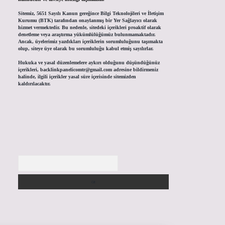
Sitemiz, 5651 Sayılı Kanun gereğince Bilgi Teknolojileri ve İletişim
Kurumu (BTK) tarafından onaylanmış bir Yer Sağlayıcı olarak
hizmet vermektedir. Bu nedenle, sitedeki içerikleri proaktif olarak
denetleme veya araştırma yükümlülüğümüz bulunmamaktadır.
Ancak, üyelerimiz yazdıkları içeriklerin sorumluluğunu taşımakta
olup, siteye üye olarak bu sorumluluğu kabul etmiş sayılırlar.
Hukuka ve yasal düzenlemelere aykırı olduğunu düşündüğünüz
içerikleri,
backlinkpanelicomtr@gmail.com
adresine bildirmeniz
halinde, ilgili içerikler yasal süre içerisinde sitemizden
kaldırılacaktır.
Arama