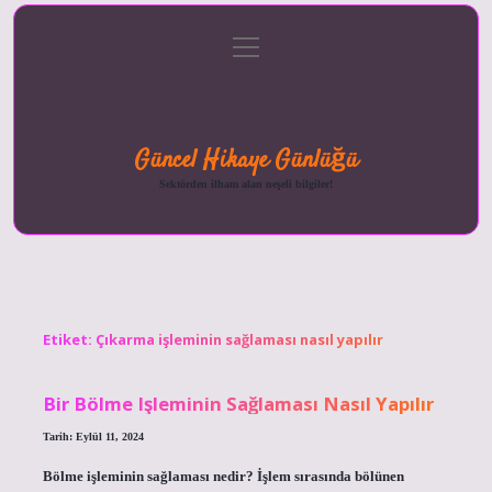
menüyü
Anasayfa
Gizlilik
Yasal
Hakkımızda
aç
Politikası
Uyarı
Güncel Hikaye Günlüğü
Sektörden ilham alan neşeli bilgiler!
Etiket:
Çıkarma işleminin sağlaması nasıl yapılır
Bir Bölme Işleminin Sağlaması Nasıl Yapılır
Tarih: Eylül 11, 2024
Bölme işleminin sağlaması nedir? İşlem sırasında bölünen