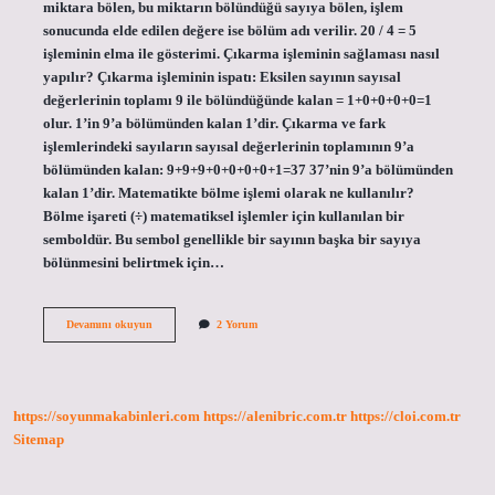
miktara bölen, bu miktarın bölündüğü sayıya bölen, işlem
sonucunda elde edilen değere ise bölüm adı verilir. 20 / 4 = 5
işleminin elma ile gösterimi. Çıkarma işleminin sağlaması nasıl
yapılır? Çıkarma işleminin ispatı: Eksilen sayının sayısal
değerlerinin toplamı 9 ile bölündüğünde kalan = 1+0+0+0+0=1
olur. 1’in 9’a bölümünden kalan 1’dir. Çıkarma ve fark
işlemlerindeki sayıların sayısal değerlerinin toplamının 9’a
bölümünden kalan: 9+9+9+0+0+0+0+1=37 37’nin 9’a bölümünden
kalan 1’dir. Matematikte bölme işlemi olarak ne kullanılır?
Bölme işareti (÷) matematiksel işlemler için kullanılan bir
semboldür. Bu sembol genellikle bir sayının başka bir sayıya
bölünmesini belirtmek için…
Bir
Devamını okuyun
2 Yorum
Bölme
Işleminin
Sağlaması
Nasıl
Yapılır
https://soyunmakabinleri.com
https://alenibric.com.tr
https://cloi.com.tr
Sitemap