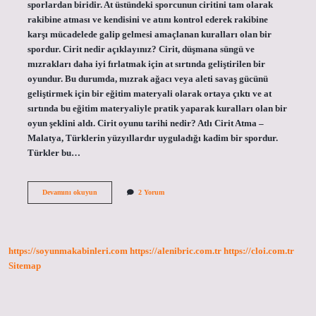
sporlardan biridir. At üstündeki sporcunun ciritini tam olarak
rakibine atması ve kendisini ve atını kontrol ederek rakibine
karşı mücadelede galip gelmesi amaçlanan kuralları olan bir
spordur. Cirit nedir açıklayınız? Cirit, düşmana süngü ve
mızrakları daha iyi fırlatmak için at sırtında geliştirilen bir
oyundur. Bu durumda, mızrak ağacı veya aleti savaş gücünü
geliştirmek için bir eğitim materyali olarak ortaya çıktı ve at
sırtında bu eğitim materyaliyle pratik yaparak kuralları olan bir
oyun şeklini aldı. Cirit oyunu tarihi nedir? Atlı Cirit Atma –
Malatya, Türklerin yüzyıllardır uyguladığı kadim bir spordur.
Türkler bu…
Cirit
Devamını okuyun
2 Yorum
Atma
Nedir
Kısaca
Özeti
https://soyunmakabinleri.com
https://alenibric.com.tr
https://cloi.com.tr
Sitemap