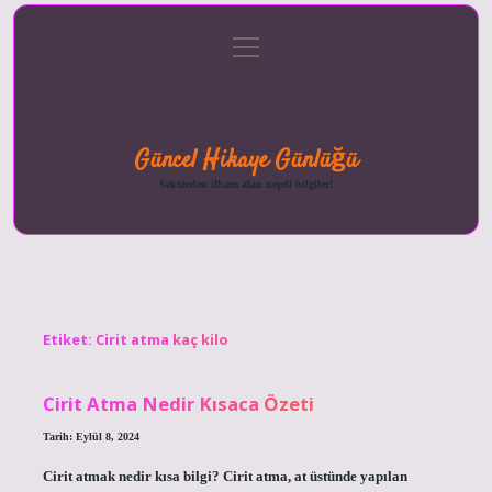
menüyü
Anasayfa
Gizlilik
Yasal
Hakkımızda
aç
Politikası
Uyarı
Güncel Hikaye Günlüğü
Sektörden ilham alan neşeli bilgiler!
Etiket:
Cirit atma kaç kilo
Cirit Atma Nedir Kısaca Özeti
Tarih: Eylül 8, 2024
Cirit atmak nedir kısa bilgi? Cirit atma, at üstünde yapılan