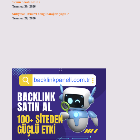
12’nin 5 katı nedir ?
Temmuz 30, 2026
Süleyman Demirel hangi barajları yaptı ?
Temmuz 28, 2026