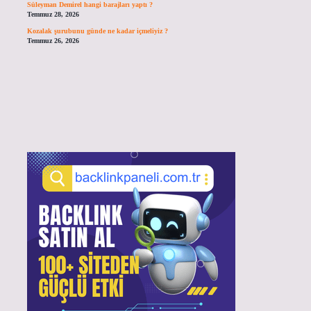
Süleyman Demirel hangi barajları yaptı ?
Temmuz 28, 2026
Kozalak şurubunu günde ne kadar içmeliyiz ?
Temmuz 26, 2026