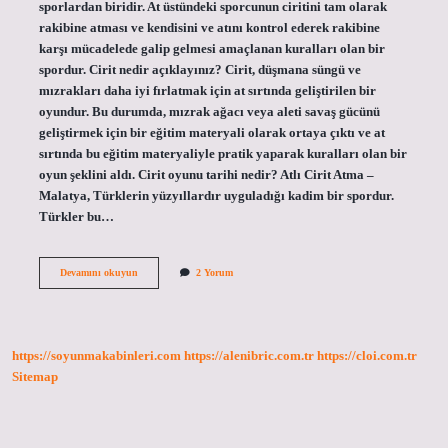
sporlardan biridir. At üstündeki sporcunun ciritini tam olarak
rakibine atması ve kendisini ve atını kontrol ederek rakibine
karşı mücadelede galip gelmesi amaçlanan kuralları olan bir
spordur. Cirit nedir açıklayınız? Cirit, düşmana süngü ve
mızrakları daha iyi fırlatmak için at sırtında geliştirilen bir
oyundur. Bu durumda, mızrak ağacı veya aleti savaş gücünü
geliştirmek için bir eğitim materyali olarak ortaya çıktı ve at
sırtında bu eğitim materyaliyle pratik yaparak kuralları olan bir
oyun şeklini aldı. Cirit oyunu tarihi nedir? Atlı Cirit Atma –
Malatya, Türklerin yüzyıllardır uyguladığı kadim bir spordur.
Türkler bu…
Cirit
Devamını okuyun
2 Yorum
Atma
Nedir
Kısaca
Özeti
https://soyunmakabinleri.com
https://alenibric.com.tr
https://cloi.com.tr
Sitemap