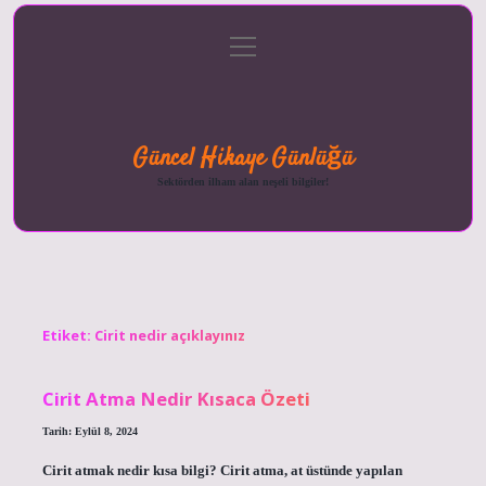
menüyü
Anasayfa
Gizlilik
Yasal
Hakkımızda
aç
Politikası
Uyarı
Güncel Hikaye Günlüğü
Sektörden ilham alan neşeli bilgiler!
Etiket:
Cirit nedir açıklayınız
Cirit Atma Nedir Kısaca Özeti
Tarih: Eylül 8, 2024
Cirit atmak nedir kısa bilgi? Cirit atma, at üstünde yapılan