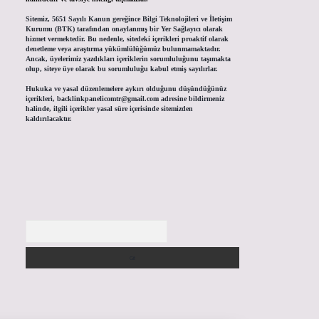
Sitemiz, 5651 Sayılı Kanun gereğince Bilgi Teknolojileri ve İletişim
Kurumu (BTK) tarafından onaylanmış bir Yer Sağlayıcı olarak
hizmet vermektedir. Bu nedenle, sitedeki içerikleri proaktif olarak
denetleme veya araştırma yükümlülüğümüz bulunmamaktadır.
Ancak, üyelerimiz yazdıkları içeriklerin sorumluluğunu taşımakta
olup, siteye üye olarak bu sorumluluğu kabul etmiş sayılırlar.
Hukuka ve yasal düzenlemelere aykırı olduğunu düşündüğünüz
içerikleri,
backlinkpanelicomtr@gmail.com
adresine bildirmeniz
halinde, ilgili içerikler yasal süre içerisinde sitemizden
kaldırılacaktır.
Arama