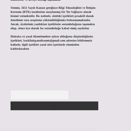
Sitemiz, 5651 Sayılı Kanun gereğince Bilgi Teknolojileri ve İletişim
Kurumu (BTK) tarafından onaylanmış bir Yer Sağlayıcı olarak
hizmet vermektedir. Bu nedenle, sitedeki içerikleri proaktif olarak
denetleme veya araştırma yükümlülüğümüz bulunmamaktadır.
Ancak, üyelerimiz yazdıkları içeriklerin sorumluluğunu taşımakta
olup, siteye üye olarak bu sorumluluğu kabul etmiş sayılırlar.
Hukuka ve yasal düzenlemelere aykırı olduğunu düşündüğünüz
içerikleri,
backlinkpanelicomtr@gmail.com
adresine bildirmeniz
halinde, ilgili içerikler yasal süre içerisinde sitemizden
kaldırılacaktır.
Arama