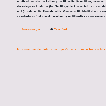
tercih edilen rahat ve kullanışlı terliklerdir. Bu terlikler, insan
destekleyerek konfor sağlar. Terlik çeşitleri nelerdir? Terlik modell
terliği. Sabo terlik. Kamalı terlik. Mantar terlik. Medikal terlik n
ve rahatlatan özel olarak tasarlanmış terliklerdir ve ayak sorunla
Hemşire
Devamını okuyun
Yorum Bırak
Terliği
Adı
Nedir
https://soyunmakabinleri.com
https://alenibric.com.tr
https://cloi.