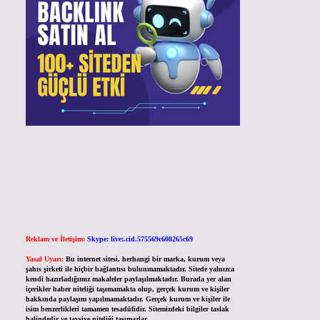
Reklam ve İletişim:
Skype: live:.cid.575569c608265c69
Yasal Uyarı:
Bu internet sitesi, herhangi bir marka, kurum veya
şahıs şirketi ile hiçbir bağlantısı bulunmamaktadır. Sitede yalnızca
kendi hazırladığımız makaleler paylaşılmaktadır. Burada yer alan
içerikler haber niteliği taşımamakta olup, gerçek kurum ve kişiler
hakkında paylaşım yapılmamaktadır. Gerçek kurum ve kişiler ile
isim benzerlikleri tamamen tesadüfidir. Sitemizdeki bilgiler taslak
halindedir ve tavsiye niteliği taşımazlar.