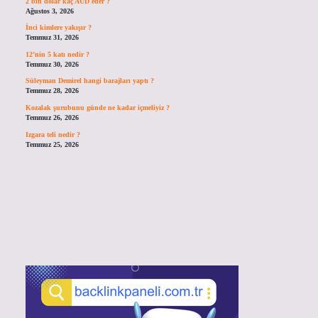
2 bin dolar kaç AUD eder ?
Ağustos 3, 2026
İnci kimlere yakışır ?
Temmuz 31, 2026
12’nin 5 katı nedir ?
Temmuz 30, 2026
Süleyman Demirel hangi barajları yaptı ?
Temmuz 28, 2026
Kozalak şurubunu günde ne kadar içmeliyiz ?
Temmuz 26, 2026
Izgara teli nedir ?
Temmuz 25, 2026