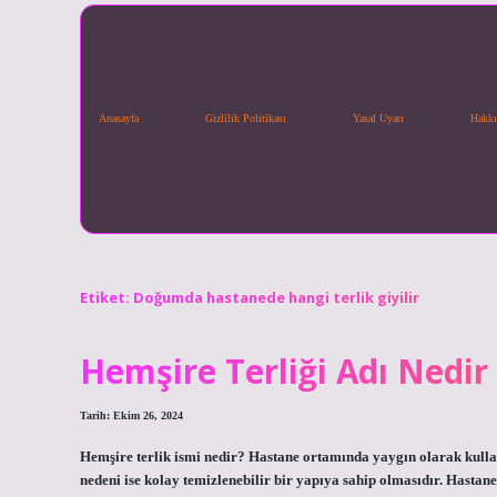
Anasayfa
Gizlilik Politikası
Yasal Uyarı
Hakkı
Etiket:
Doğumda hastanede hangi terlik giyilir
Hemşire Terliği Adı Nedir
Tarih: Ekim 26, 2024
Hemşire terlik ismi nedir? Hastane ortamında yaygın olarak kullanı
nedeni ise kolay temizlenebilir bir yapıya sahip olmasıdır. Hastaned