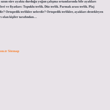
ların uzun süre ayakta durduğu yoğun çalışma ortamlarında bile ayakları
eri ve fiyatları: Topuklu terlik. Düz terlik. Parmak arası terlik. Plaj
edir? Ortopedik terlikler nelerdir? Ortopedik terlikler, ayakları destekleyen
rı olan kişiler tarafından…
com.tr
Sitemap