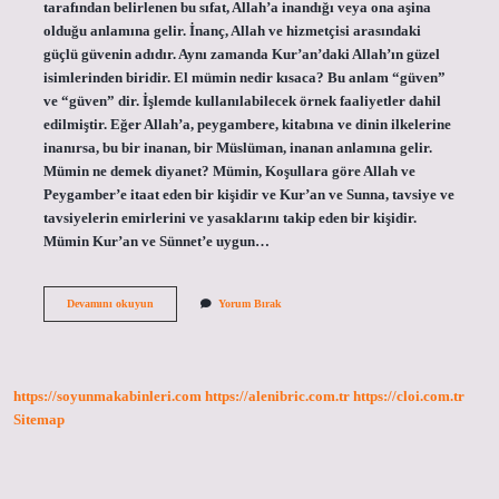
tarafından belirlenen bu sıfat, Allah’a inandığı veya ona aşina
olduğu anlamına gelir. İnanç, Allah ve hizmetçisi arasındaki
güçlü güvenin adıdır. Aynı zamanda Kur’an’daki Allah’ın güzel
isimlerinden biridir. El mümin nedir kısaca? Bu anlam “güven”
ve “güven” dir. İşlemde kullanılabilecek örnek faaliyetler dahil
edilmiştir. Eğer Allah’a, peygambere, kitabına ve dinin ilkelerine
inanırsa, bu bir inanan, bir Müslüman, inanan anlamına gelir.
Mümin ne demek diyanet? Mümin, Koşullara göre Allah ve
Peygamber’e itaat eden bir kişidir ve Kur’an ve Sunna, tavsiye ve
tavsiyelerin emirlerini ve yasaklarını takip eden bir kişidir.
Mümin Kur’an ve Sünnet’e uygun…
Mümin
Devamını okuyun
Yorum Bırak
Kısaca
Ne
Demek
https://soyunmakabinleri.com
https://alenibric.com.tr
https://cloi.com.tr
Sitemap