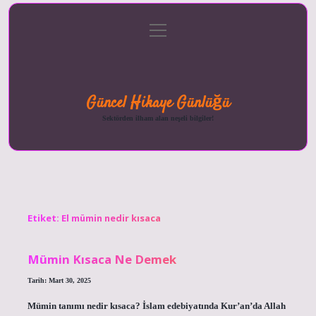
menüyü
Anasayfa
Gizlilik
Yasal
Hakkımızda
aç
Politikası
Uyarı
Güncel Hikaye Günlüğü
Sektörden ilham alan neşeli bilgiler!
Etiket:
El mümin nedir kısaca
Mümin Kısaca Ne Demek
Tarih: Mart 30, 2025
Mümin tanımı nedir kısaca? İslam edebiyatında Kur’an’da Allah