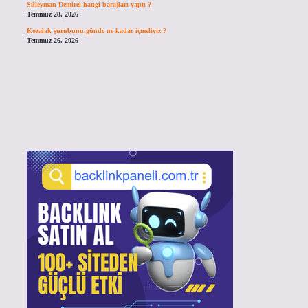
Süleyman Demirel hangi barajları yaptı ?
Temmuz 28, 2026
Kozalak şurubunu günde ne kadar içmeliyiz ?
Temmuz 26, 2026