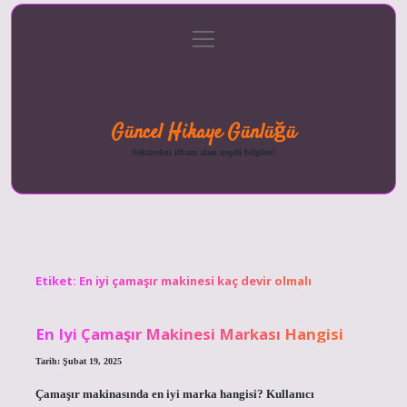
menüyü
Anasayfa
Gizlilik
Yasal
Hakkımızda
aç
Politikası
Uyarı
Güncel Hikaye Günlüğü
Sektörden ilham alan neşeli bilgiler!
Etiket:
En iyi çamaşır makinesi kaç devir olmalı
En Iyi Çamaşır Makinesi Markası Hangisi
Tarih: Şubat 19, 2025
Çamaşır makinasında en iyi marka hangisi? Kullanıcı