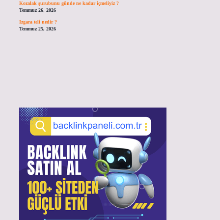
Kozalak şurubunu günde ne kadar içmeliyiz ?
Temmuz 26, 2026
Izgara teli nedir ?
Temmuz 25, 2026