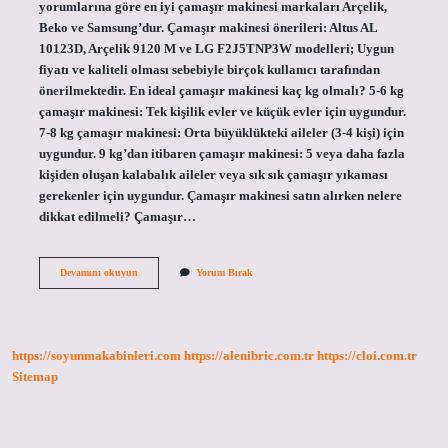
yorumlarına göre en iyi çamaşır makinesi markaları Arçelik,
Beko ve Samsung’dur. Çamaşır makinesi önerileri: Altus AL
10123D, Arçelik 9120 M ve LG F2J5TNP3W modelleri; Uygun
fiyatı ve kaliteli olması sebebiyle birçok kullanıcı tarafından
önerilmektedir. En ideal çamaşır makinesi kaç kg olmalı? 5-6 kg
çamaşır makinesi: Tek kişilik evler ve küçük evler için uygundur.
7-8 kg çamaşır makinesi: Orta büyüklükteki aileler (3-4 kişi) için
uygundur. 9 kg’dan itibaren çamaşır makinesi: 5 veya daha fazla
kişiden oluşan kalabalık aileler veya sık sık çamaşır yıkaması
gerekenler için uygundur. Çamaşır makinesi satın alırken nelere
dikkat edilmeli? Çamaşır…
En
Devamını okuyun
Yorum Bırak
Iyi
Çamaşır
Makinesi
Markası
Hangisi
https://soyunmakabinleri.com
https://alenibric.com.tr
https://cloi.com.tr
Sitemap