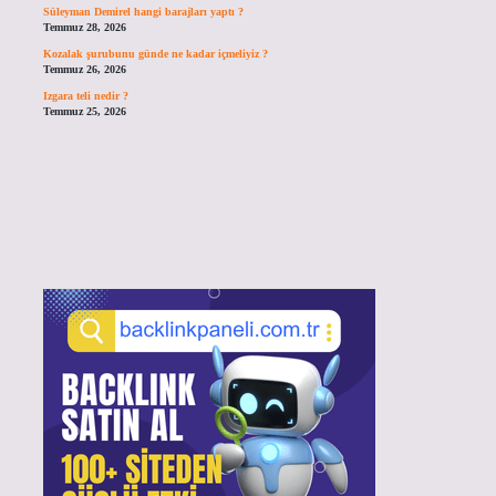
Süleyman Demirel hangi barajları yaptı ?
Temmuz 28, 2026
Kozalak şurubunu günde ne kadar içmeliyiz ?
Temmuz 26, 2026
Izgara teli nedir ?
Temmuz 25, 2026