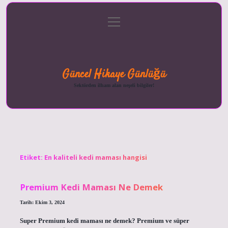
menüyü
Anasayfa
Gizlilik
Yasal
Hakkımızda
aç
Politikası
Uyarı
Güncel Hikaye Günlüğü
Sektörden ilham alan neşeli bilgiler!
Etiket:
En kaliteli kedi maması hangisi
Premium Kedi Maması Ne Demek
Tarih: Ekim 3, 2024
Super Premium kedi maması ne demek? Premium ve süper