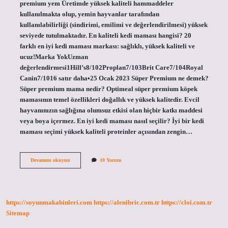
premium yem Üretimde yüksek kaliteli hammaddeler
kullanılmakta olup, yemin hayvanlar tarafından
kullanılabilirliği (sindirimi, emilimi ve değerlendirilmesi) yüksek
seviyede tutulmaktadır. En kaliteli kedi maması hangisi? 20
farklı en iyi kedi maması markası: sağlıklı, yüksek kaliteli ve
ucuz!Marka YokUzman
değerlendirmesi1Hill’s8/102Proplan7/103Brit Care7/104Royal
Canin7/1016 satır daha•25 Ocak 2023 Süper Premium ne demek?
Süper premium mama nedir? Optimeal süper premium köpek
mamasının temel özellikleri doğallık ve yüksek kalitedir. Evcil
hayvanınızın sağlığına olumsuz etkisi olan hiçbir katkı maddesi
veya boya içermez. En iyi kedi maması nasıl seçilir? İyi bir kedi
maması seçimi yüksek kaliteli proteinler açısından zengin…
Premium
Devamını okuyun
10 Yorum
Kedi
Maması
Ne
Demek
https://soyunmakabinleri.com
https://alenibric.com.tr
https://cloi.com.tr
Sitemap